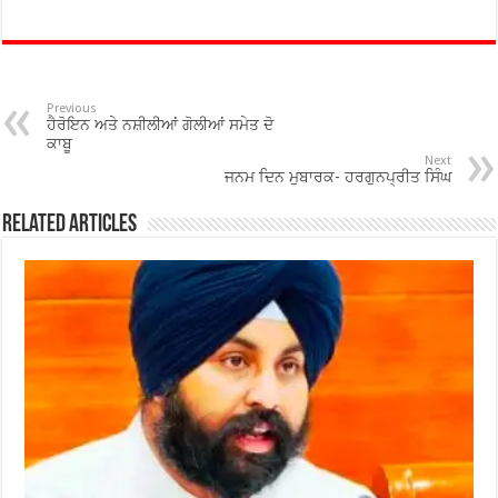
ac
wi
h
h
e
tt
at
ar
b
er
sA
e
o
p
Previous
ਹੈਰੋਇਨ ਅਤੇ ਨਸ਼ੀਲੀਆਂ ਗੋਲੀਆਂ ਸਮੇਤ ਦੋ
o
p
ਕਾਬੂ
Next
ਜਨਮ ਦਿਨ ਮੁਬਾਰਕ- ਹਰਗੁਨਪ੍ਰੀਤ ਸਿੰਘ
k
Related Articles