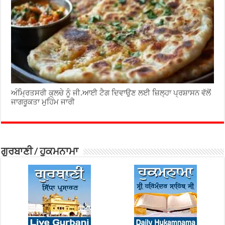
ਅੰਮ੍ਰਿਤਸਰੀ ਕੁਲਚੇ ਨੂੰ ਜੀ.ਆਈ ਟੈਗ ਦਿਵਾਉਣ ਲਈ ਜ਼ਿਲ੍ਹਾ ਪ੍ਰਸ਼ਾਸਨ ਵੱਲੋਂ
ਜਾਗਰੂਕਤਾ ਮੁਹਿੰਮ ਜਾਰੀ
ਗੁਰਬਾਣੀ / ਹੁਕਮਨਾਮਾ