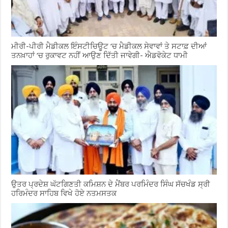
ਮੀਰੀ-ਪੀਰੀ ਮੈਡੀਕਲ ਇੰਸਟੀਚਿਊਟ ‘ਚ ਮੈਡੀਕਲ ਸੇਵਾਵਾਂ ਤੇ ਸਟਾਫ਼ ਦੀਆਂ
ਤਨਖ਼ਾਹਾਂ ‘ਚ ਰੁਕਾਵਟ ਨਹੀਂ ਆਉਣ ਦਿੱਤੀ ਜਾਵੇਗੀ- ਐਡਵੋਕੇਟ ਧਾਮੀ
ਉਤਰ ਪ੍ਰਦੇਸ਼ ਘੱਟਗਿਣਤੀ ਕਮਿਸ਼ਨ ਦੇ ਮੈਂਬਰ ਪਰਮਿੰਦਰ ਸਿੰਘ ਸੱਚਖੰਡ ਸ੍ਰੀ
ਹਰਿਮੰਦਰ ਸਾਹਿਬ ਵਿਖੇ ਹੋਏ ਨਤਮਸਤਕ