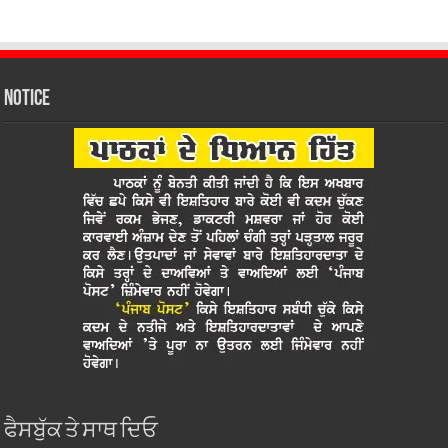
Notice
ਫੈਸਬੁੱਕ ਤੇ ਸਾਥ ਦਿਓ