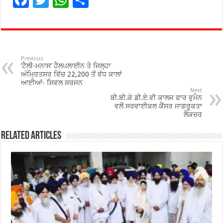
ac
wi
h
h
e
tt
at
ar
b
er
sA
e
o
p
Previous
‘ਟੈਲੀ-ਮਨਾਸ’ ਹੈਲਪਲਾਈਨ ਤੇ ਜਿਲ੍ਹਾ
o
p
ਅੰਮ੍ਰਿਤਸਰ ਵਿੱਚ 22,200 ਤੋਂ ਵੱਧ ਕਾਲਾਂ
ਆਈਆਂ- ਸਿਵਲ ਸਰਜਨ
k
Next
ਬੀ.ਬੀ.ਕੇ ਡੀ.ਏ.ਵੀ ਕਾਲਜ ਫਾਰ ਵੁਮੈਨ
ਵਲੋਂ ਸਰਵਾਈਕਲ ਕੈਂਸਰ ਜਾਗਰੂਕਤਾ
ਲੈਕਚਰ
Related Articles