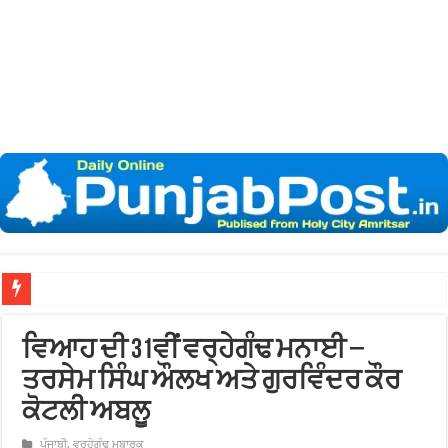
ਵਿਆਹ ਦੀ 31ਵੀਂ ਵਰ੍ਹੇਗੰਢ ਮਨਾਈ –
ਤਰਸੇਮ ਸਿੰਘ ਔਲਖ ਅਤੇ ਗੁਰਵਿੰਦਰ ਕੌਰ
ਕੋਟਲੀ ਅਬਲੂ
ਪੰਜਾਬੀ
,
ਵਰ੍ਹੇਗੰਢ ਮੁਬਾਰਕ