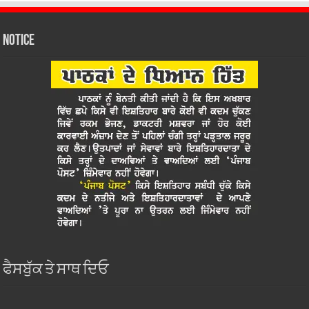
Notice
ਫੈਸਬੁੱਕ ਤੇ ਸਾਥ ਦਿਓ