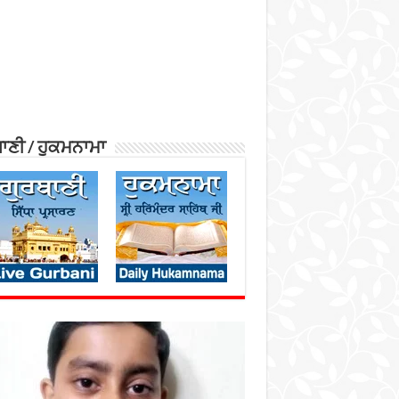
ਾਣੀ / ਹੁਕਮਨਾਮਾ