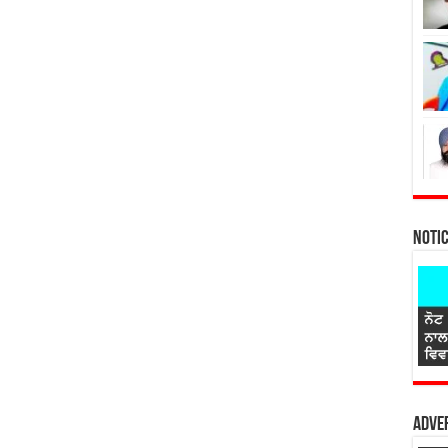
Noti
Adver