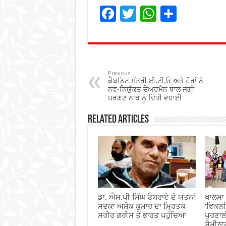
F
T
W
S
ac
wi
h
h
e
tt
at
ar
b
er
sA
e
o
p
Previous
ਕੈਬਨਿਟ ਮੰਤਰੀ ਈ.ਟੀ.ਓ ਅਤੇ ਹੋਰਾਂ ਨੇ
o
p
ਨਵ-ਨਿਯੁੱਕਤ ਚੇਅਰਮੈਨ ਬਾਲ ਜੋਗੀ
ਪਰਗਟ ਨਾਥ ਨੂੰ ਦਿੱਤੀ ਵਧਾਈ
k
Related Articles
ਡਾ. ਐਸ.ਪੀ ਸਿੰਘ ਓਬਰਾਏ ਦੇ ਯਤਨਾਂ
ਖਾਲਸਾ 
ਸਦਕਾ ਅਸ਼ੋਕ ਕੁਮਾਰ ਦਾ ਮ੍ਰਿਤਕ
‘ਵਿਕਲ
ਸਰੀਰ ਗਰੀਸ ਤੋਂ ਭਾਰਤ ਪਹੁੰਚਿਆ
ਪ੍ਰਣਾਲ
ਸੈਮੀਨਾ