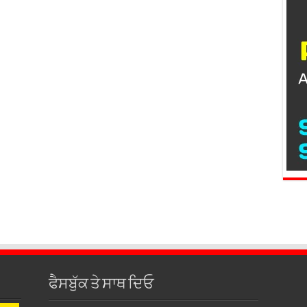
ਫੈਸਬੁੱਕ ਤੇ ਸਾਥ ਦਿਓ