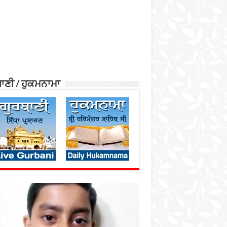
ਾਣੀ / ਹੁਕਮਨਾਮਾ