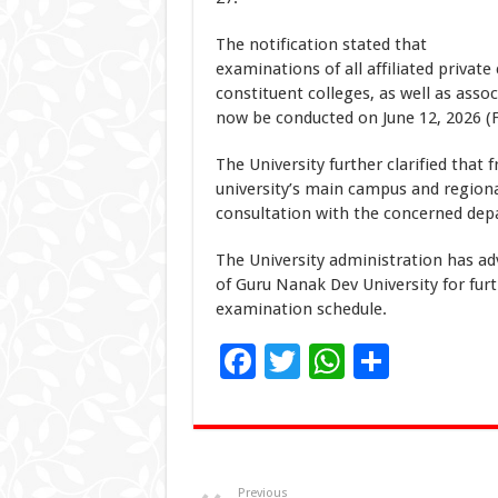
The notification stated that
examinations of all affiliated private
constituent colleges, as well as assoc
now be conducted on June 12, 2026 (
The University further clarified that
university’s main campus and region
consultation with the concerned dep
The University administration has adv
of Guru Nanak Dev University for furt
examination schedule.
F
T
W
S
ac
wi
h
h
e
tt
at
ar
b
er
sA
e
Previous