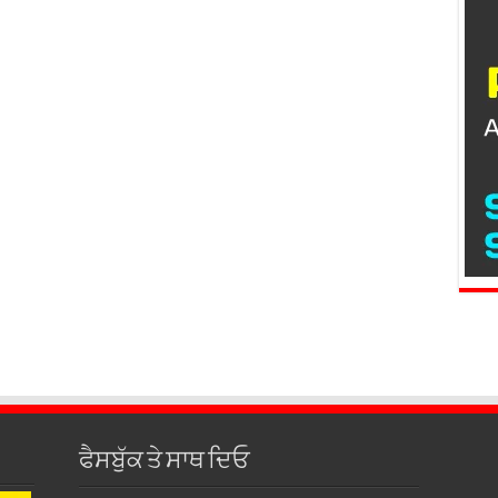
ਫੈਸਬੁੱਕ ਤੇ ਸਾਥ ਦਿਓ