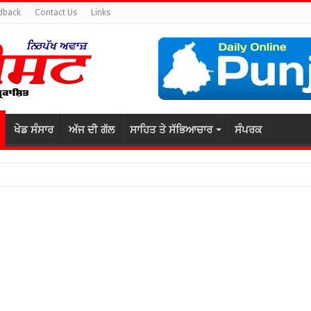
dback
Contact Us
Links
ਖੇਡ ਸੰਸਾਰ
ਅੱਜ ਦੀ ਗੱਲ
ਸਾਹਿਤ ਤੇ ਸੱਭਿਆਚਾਰ
ਸੰਪਰਕ