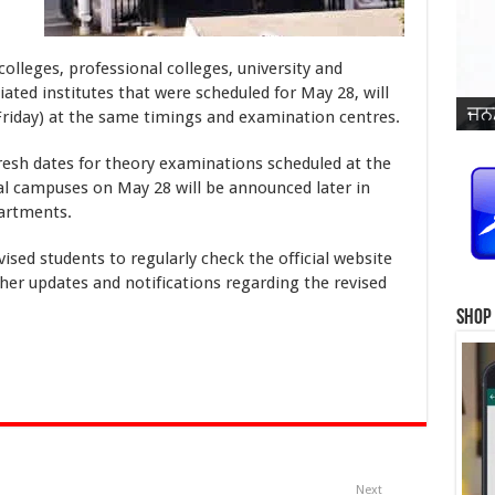
 colleges, professional colleges, university and
ਜਨਮ
ਵਿਆ
iated institutes that were scheduled for May 28, will
ਜਨਮ
ਜਨਮ
ਜਨਮ
ਜਨਮ
ਪ੍ਰ
ਜਨਮ
ਜਨਮ
ਜਨਮ
ਜਨਮ
ਸਿੰ
Friday) at the same timings and examination centres.
 fresh dates for theory examinations scheduled at the
al campuses on May 28 will be announced later in
artments.
ised students to regularly check the official website
her updates and notifications regarding the revised
Shop
Next