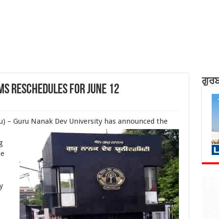
ਗੁਰਬ
s reschedules for June 12
u) – Guru Nanak Dev University has announced the
g
he
y