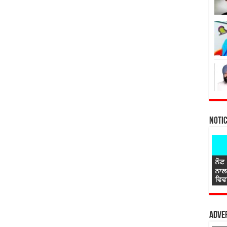
Noti
Adver