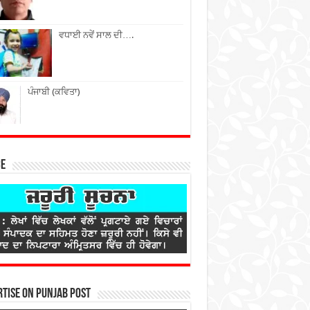
ਵਧਾਈ ਨਵੇਂ ਸਾਲ ਦੀ….
ਪੰਜਾਬੀ (ਕਵਿਤਾ)
ce
tise on Punjab Post