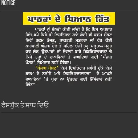
Notice
ਫੈਸਬੁੱਕ ਤੇ ਸਾਥ ਦਿਓ