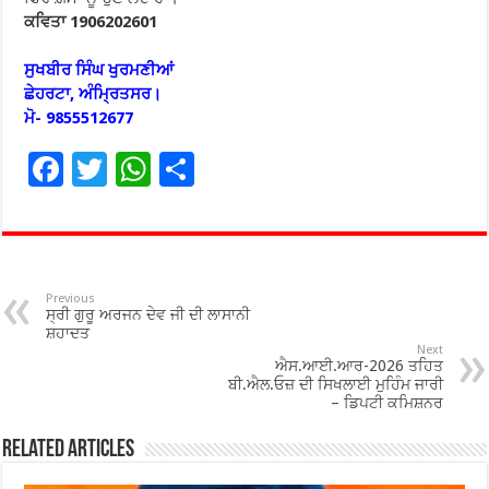
ਕਵਿਤਾ 1906202601
ਸੁਖਬੀਰ ਸਿੰਘ ਖੁਰਮਣੀਆਂ
ਛੇਹਰਟਾ, ਅੰਮ੍ਰਿਤਸਰ।
ਮੋ- 9855512677
F
T
W
S
ac
wi
h
h
e
tt
at
ar
b
er
sA
e
o
p
Previous
ਸ੍ਰੀ ਗੁਰੂ ਅਰਜਨ ਦੇਵ ਜੀ ਦੀ ਲਾਸਾਨੀ
o
p
ਸ਼ਹਾਦਤ
Next
ਐਸ.ਆਈ.ਆਰ-2026 ਤਹਿਤ
k
ਬੀ.ਐਲ.ਓਜ਼ ਦੀ ਸਿਖਲਾਈ ਮੁਹਿੰਮ ਜਾਰੀ
– ਡਿਪਟੀ ਕਮਿਸ਼ਨਰ
Related Articles