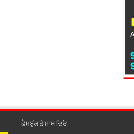
ਫੈਸਬੁੱਕ ਤੇ ਸਾਥ ਦਿਓ