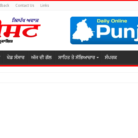
dback
Contact Us
Links
ਖੇਡ ਸੰਸਾਰ
ਅੱਜ ਦੀ ਗੱਲ
ਸਾਹਿਤ ਤੇ ਸੱਭਿਆਚਾਰ
ਸੰਪਰਕ