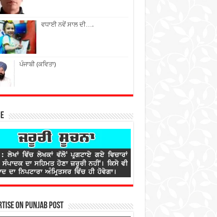
ਵਧਾਈ ਨਵੇਂ ਸਾਲ ਦੀ….
ਪੰਜਾਬੀ (ਕਵਿਤਾ)
ce
tise on Punjab Post