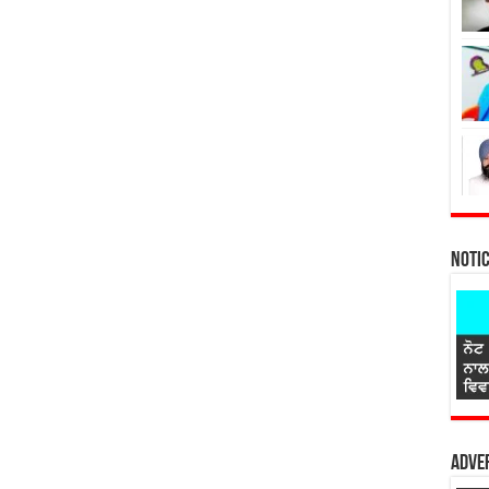
Noti
Adver