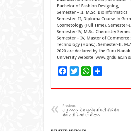
Bachelor of Fashion Designing,
Semester – II, M.Sc. Bioinformatics
Semester–II, Diploma Course in Germ
Cosmetology (Full Time), Semester-II
Semester-IV, M.Sc. Chemistry Semest
Semester – IV, Master of Commerce S
Technology (Hons.), Semester-II, M.A
2020 are declared by the Guru Nanak D
University website
www.gndu.ac.in
sa
F
T
W
S
ac
wi
h
h
e
tt
at
ar
b
er
sA
e
o
p
Previous
ਗੁਰੂ ਨਾਨਕ ਦੇਵ ਯੂਨੀਵਰਸਿਟੀ ਵੱਲੋਂ ਵੱਖ
o
p
ਵੱਖ ਨਤੀਜਿਆਂ ਦਾ ਐਲਾਨ
k