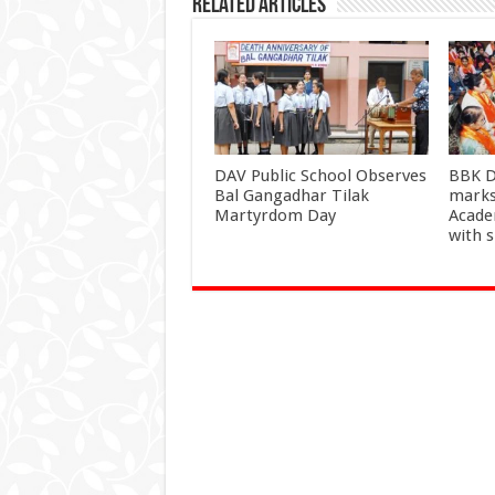
Related Articles
DAV Public School Observes
BBK D
Bal Gangadhar Tilak
marks
Martyrdom Day
Acade
with 