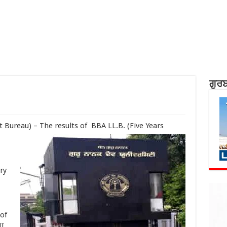
ਗੁਰਬ
Bureau) – The results of BBA LL.B. (Five Years
ry
of
I,