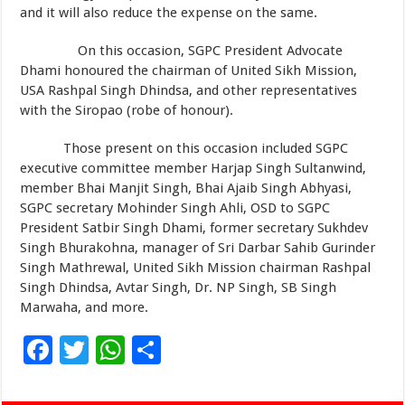
and it will also reduce the expense on the same.
On this occasion, SGPC President Advocate
Dhami honoured the chairman of United Sikh Mission,
USA Rashpal Singh Dhindsa, and other representatives
with the Siropao (robe of honour).
Those present on this occasion included SGPC
executive committee member Harjap Singh Sultanwind,
member Bhai Manjit Singh, Bhai Ajaib Singh Abhyasi,
SGPC secretary Mohinder Singh Ahli, OSD to SGPC
President Satbir Singh Dhami, former secretary Sukhdev
Singh Bhurakohna, manager of Sri Darbar Sahib Gurinder
Singh Mathrewal, United Sikh Mission chairman Rashpal
Singh Dhindsa, Avtar Singh, Dr. NP Singh, SB Singh
Marwaha, and more.
F
T
W
S
ac
wi
h
h