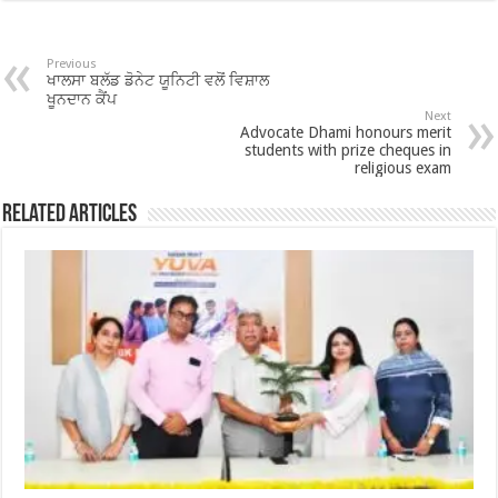
e
tt
at
ar
b
er
sA
e
o
p
Previous
ਖਾਲਸਾ ਬਲੱਡ ਡੋਨੇਟ ਯੂਨਿਟੀ ਵਲੋਂ ਵਿਸ਼ਾਲ
o
p
ਖੂਨਦਾਨ ਕੈਂਪ
Next
Advocate Dhami honours merit
k
students with prize cheques in
religious exam
Related Articles