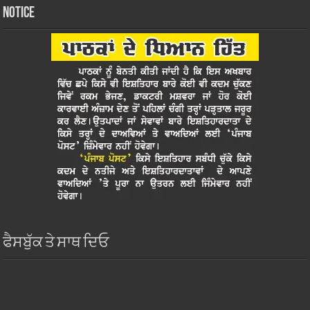
Notice
ਫੈਸਬੁੱਕ ਤੇ ਸਾਥ ਦਿਓ