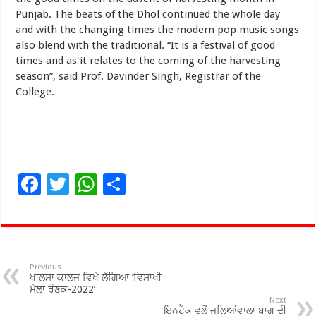
Punjab. The beats of the Dhol continued the whole day
and with the changing times the modern pop music songs
also blend with the traditional. “It is a festival of good
times and as it relates to the coming of the harvesting
season”, said Prof. Davinder Singh, Registrar of the
College.
F
T
W
S
ac
wi
h
h
e
tt
at
ar
b
er
sA
e
o
p
Previous
ਖਾਲਸਾ ਕਾਲਜ ਵਿਖੇ ਲੱਗਿਆ ‘ਵਿਸਾਖੀ
o
p
ਮੇਲਾ ਰੌਣਕ-2022’
Next
ਇਨਟੈਕ ਵਲੋਂ ਜਲਿਆਂਵਾਲਾ ਬਾਗ ਦੀ