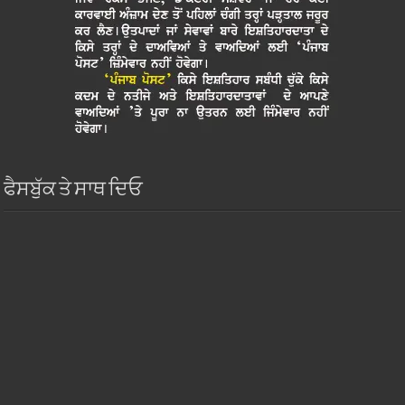
ਫੈਸਬੁੱਕ ਤੇ ਸਾਥ ਦਿਓ