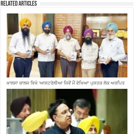
Related Articles
ਖ਼ਾਲਸਾ ਕਾਲਜ ਵਿਖੇ ‘ਆਸਟਰੇਲੀਆ ਜਿਵੇਂ ਮੈਂ ਵੇਖਿਆ’ ਪੁਸਤਕ ਲੋਕ ਅਰਪਿਤ