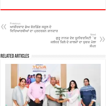
ac
wi
h
h
e
tt
at
ar
b
er
sA
e
o
p
Previous
ਆਸ਼ੀਰਵਾਦ ਡੇਅ ਬੋਰਡਿੰਗ ਸਕੂਲ ਦੇ
o
p
ਵਿਦਿਆਰਥੀਆਂ ਦਾ ਪ੍ਰਦਰਸ਼ਨ ਸ਼ਾਨਦਾਰ
Next
ਗੁਰੂ ਨਾਨਕ ਦੇਵ ਯੂਨੀਵਰਸਿਟੀ `ਚ
k
ਜਲੰਧਰ ਜ਼ਿਲੇ ਦੇ ਕਾਲਜਾਂ ਦਾ ਯੁਵਕ ਮੇਲਾ
ਸੰਪਨ
Related Articles