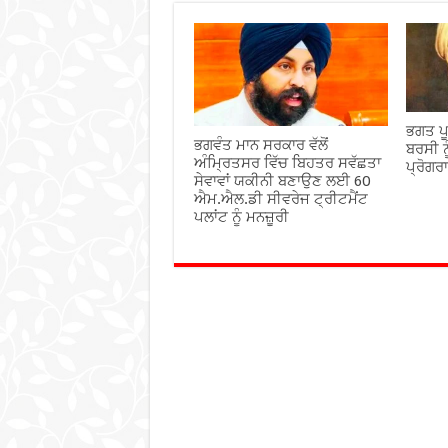
ਭਗਤ ਪੂ
ਭਗਵੰਤ ਮਾਨ ਸਰਕਾਰ ਵੱਲੋਂ
ਬਰਸੀ ਨ
ਅੰਮ੍ਰਿਤਸਰ ਵਿੱਚ ਬਿਹਤਰ ਸਵੱਛਤਾ
ਪ੍ਰੋਗਰ
ਸੇਵਾਵਾਂ ਯਕੀਨੀ ਬਣਾਉਣ ਲਈ 60
ਐਮ.ਐਲ.ਡੀ ਸੀਵਰੇਜ ਟ੍ਰੀਟਮੈਂਟ
ਪਲਾਂਟ ਨੂੰ ਮਨਜ਼ੂਰੀ