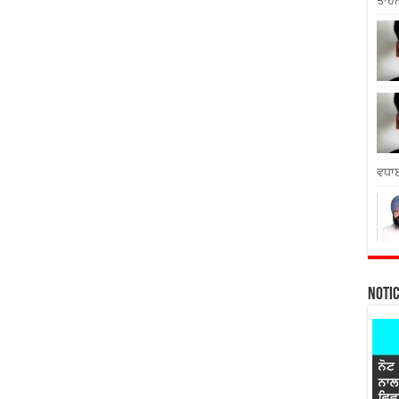
ਤਾਹਨ
ਵਧਾਈ
Noti