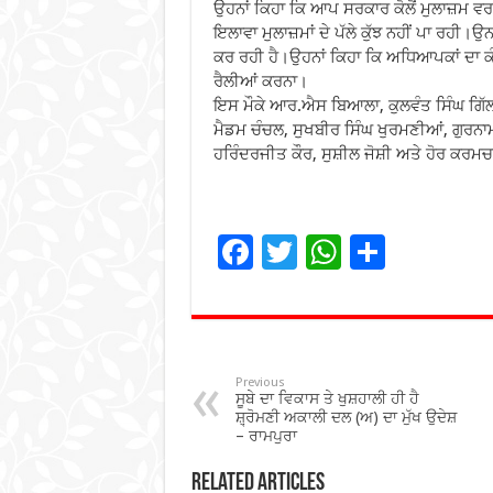
ਉਹਨਾਂ ਕਿਹਾ ਕਿ ਆਪ ਸਰਕਾਰ ਕੋਲੋਂ ਮੁਲਾਜ਼ਮ ਵ
ਇਲਾਵਾ ਮੁਲਾਜ਼ਮਾਂ ਦੇ ਪੱਲੇ ਕੁੱਝ ਨਹੀਂ ਪਾ ਰਹੀ
ਕਰ ਰਹੀ ਹੈ।ਉਹਨਾਂ ਕਿਹਾ ਕਿ ਅਧਿਆਪਕਾਂ ਦਾ ਕੰਮ
ਰੈਲੀਆਂ ਕਰਨਾ।
ਇਸ ਮੌਕੇ ਆਰ.ਐਸ ਬਿਆਲਾ, ਕੁਲਵੰਤ ਸਿੰਘ ਗਿੱਲ
ਮੈਡਮ ਚੰਚਲ, ਸੁਖਬੀਰ ਸਿੰਘ ਖੁਰਮਣੀਆਂ, ਗੁਰਨਾ
ਹਰਿੰਦਰਜੀਤ ਕੌਰ, ਸੁਸ਼ੀਲ ਜੋਸ਼ੀ ਅਤੇ ਹੋਰ ਕਰਮ
F
T
W
S
ac
wi
h
h
e
tt
at
ar
b
er
sA
e
o
p
Previous
ਸੂਬੇ ਦਾ ਵਿਕਾਸ ਤੇ ਖੁਸ਼ਹਾਲੀ ਹੀ ਹੈ
o
p
ਸ਼਼੍ਰੋਮਣੀ ਅਕਾਲੀ ਦਲ (ਅ) ਦਾ ਮੁੱਖ ਉਦੇਸ਼
– ਰਾਮਪੁਰਾ
k
Related Articles