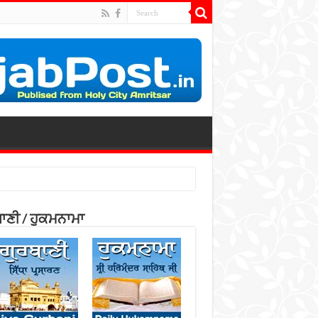
ਾਣੀ / ਹੁਕਮਨਾਮਾ