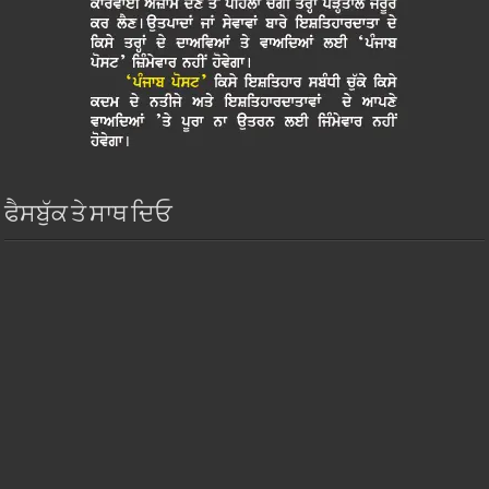
ਫੈਸਬੁੱਕ ਤੇ ਸਾਥ ਦਿਓ