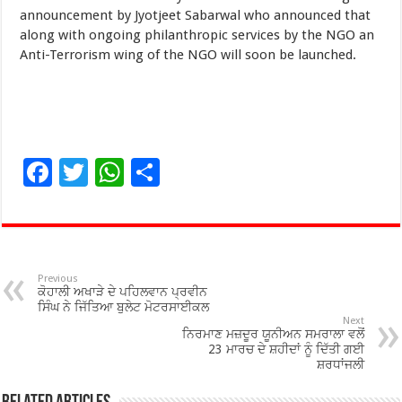
announcement by Jyotjeet Sabarwal who announced that
along with ongoing philanthropic services by the NGO an
Anti-Terrorism wing of the NGO will soon be launched.
F
T
W
S
ac
wi
h
h
e
tt
at
ar
b
er
sA
e
o
p
Previous
ਕੋਹਾਲੀ ਅਖਾੜੇ ਦੇ ਪਹਿਲਵਾਨ ਪ੍ਰਵੀਨ
o
p
ਸਿੰਘ ਨੇ ਜਿੱਤਿਆ ਬੁਲੇਟ ਮੋਟਰਸਾਈਕਲ
Next
ਨਿਰਮਾਣ ਮਜ਼ਦੂਰ ਯੂਨੀਅਨ ਸਮਰਾਲਾ ਵਲੋਂ
k
23 ਮਾਰਚ ਦੇ ਸ਼ਹੀਦਾਂ ਨੂੰ ਦਿੱਤੀ ਗਈ
ਸ਼ਰਧਾਂਜਲੀ