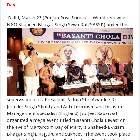
Day
Delhi, March 23 (Punjab Post Bureau) – World renowned
NGO Shaheed Bhagat Singh Sewa Dal (SBSSD) under the
supervision of its President Padma Shri Awardee Dr.
Jitender Singh Shunty and Anti-Terrorism and Disaster
Management specialist (England) JyotJeet Sabarwal
organized a mega event titled “Basanti Chola Diwas” on
the eve of Martyrdom Day of Martyrs Shaheed-E-Azam
Bhagat Singh, Rajguru and Sukhdev. The event took place