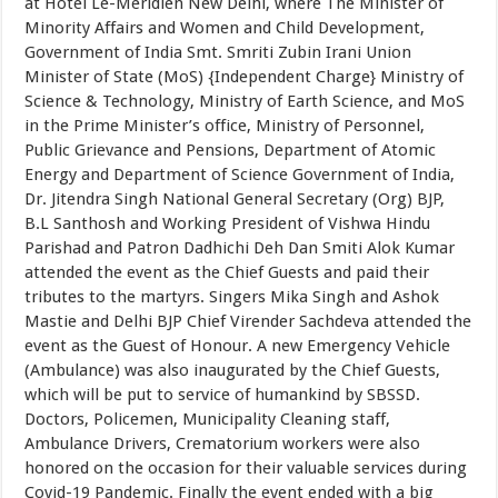
at Hotel Le-Meridien New Delhi, where The Minister of
Minority Affairs and Women and Child Development,
Government of India Smt. Smriti Zubin Irani Union
Minister of State (MoS) {Independent Charge} Ministry of
Science & Technology, Ministry of Earth Science, and MoS
in the Prime Minister’s office, Ministry of Personnel,
Public Grievance and Pensions, Department of Atomic
Energy and Department of Science Government of India,
Dr. Jitendra Singh National General Secretary (Org) BJP,
B.L Santhosh and Working President of Vishwa Hindu
Parishad and Patron Dadhichi Deh Dan Smiti Alok Kumar
attended the event as the Chief Guests and paid their
tributes to the martyrs. Singers Mika Singh and Ashok
Mastie and Delhi BJP Chief Virender Sachdeva attended the
event as the Guest of Honour. A new Emergency Vehicle
(Ambulance) was also inaugurated by the Chief Guests,
which will be put to service of humankind by SBSSD.
Doctors, Policemen, Municipality Cleaning staff,
Ambulance Drivers, Crematorium workers were also
honored on the occasion for their valuable services during
Covid-19 Pandemic. Finally the event ended with a big