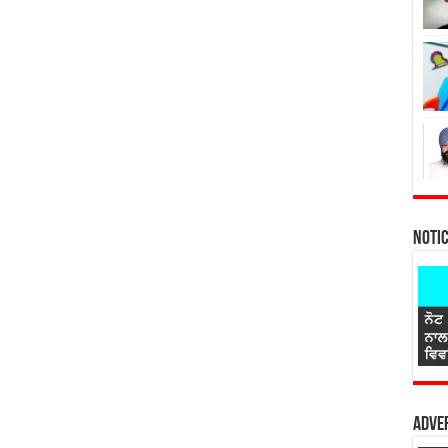
Noti
Adver