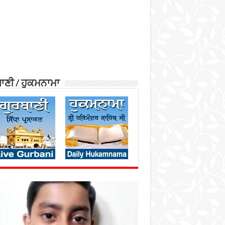
ਾਣੀ / ਹੁਕਮਨਾਮਾ