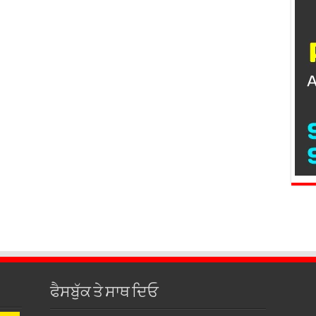
ਫੈਸਬੁੱਕ ਤੇ ਸਾਥ ਦਿਓ