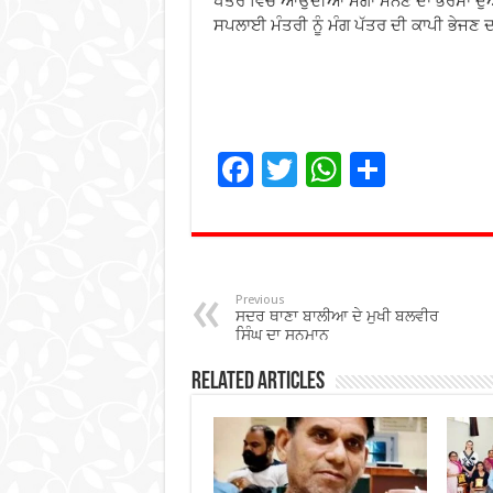
ਖੇਤਰ ਵਿੱਚ ਆਉਂਦੀਆਂ ਮੰਗਾਂ ਮੰਨਣ ਦਾ ਭਰੋਸਾ ਦ
ਸਪਲਾਈ ਮੰਤਰੀ ਨੂੰ ਮੰਗ ਪੱਤਰ ਦੀ ਕਾਪੀ ਭੇਜ
F
T
W
S
ac
wi
h
h
e
tt
at
ar
b
er
sA
e
o
p
Previous
ਸਦਰ ਥਾਣਾ ਬਾਲੀਆ ਦੇ ਮੁਖੀ ਬਲਵੀਰ
o
p
ਸਿੰਘ ਦਾ ਸਨਮਾਨ
k
Related Articles