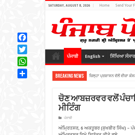
Home
Send Your 
SATURDAY, AUGUST 8, 2026
Facebook
ਪੰਜਾਬੀ
English
ਸਿੱਖਿਆ ਸੰਸਾਰ
Twitter
WhatsApp
Breaking News
ਜ਼ਿਲ੍ਹਾ ਪ੍ਰਸ਼ਾਸਨ ਵੱਲੋਂ ਵੀਜ਼ਾ ਕੰਸ
Share
ਚੋਣ ਆਬਜ਼ਰਵਰ ਵਲੋਂ ਪੰਚਾ
ਮੀਟਿੰਗ
ਪੰਜਾਬੀ
ਅੰਮ੍ਰਿਤਸਰ, 6 ਅਕਤੂਬਰ (ਸੁਖਬੀਰ ਸਿੰਘ) – ਪ
ਅੰਮ੍ਰਿਤਸਰ ਵਿਖੇ ਨਿਯੁੱਕਤ ਕੀਤੇ ਗਏ