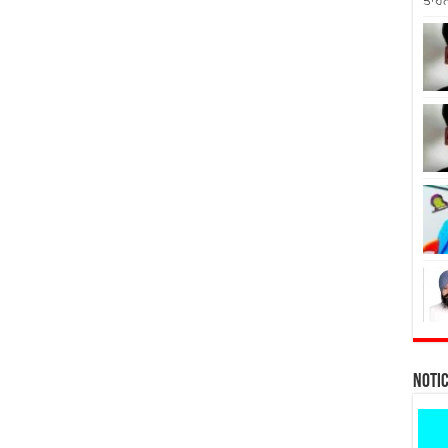
ਤਾਹਨ
Noti