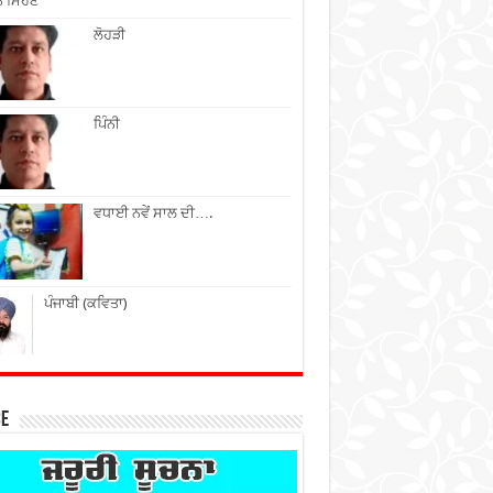
ੇ ਮਿਹਣੇ
ਲੋਹੜੀ
ਪਿੰਨੀ
ਵਧਾਈ ਨਵੇਂ ਸਾਲ ਦੀ….
ਪੰਜਾਬੀ (ਕਵਿਤਾ)
ce