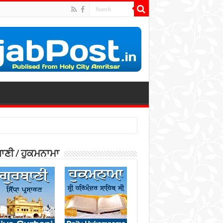
ਾਣੀ / ਹੁਕਮਨਾਮਾ