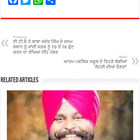
F
T
W
S
ac
wi
h
h
e
tt
at
ar
b
er
sA
e
o
p
Previous
ਈ.ਟੀ.ਓ ਨੇ ਬਾਬਾ ਜਵੰਦ ਸਿੰਘ ਦੇ ਜਨਮ
o
p
ਸਥਾਨ ਨੂੰ ਜਾਂਦੀ ਸੜਕ ਨੂੰ 10 ਤੋਂ 16 ਫੁੱਟ
ਕਰਨ ਦਾ ਰੱਖਿਆ ਨੀਂਹ ਪੱਥਰ
k
Next
ਆਤਮ ਪਬਲਿਕ ਸਕੂਲ ਦੇ ਵਿਹੜੇ ਲੱਗੀਆਂ
‘ਲੋਹੜੀ ਦੀਆਂ ਰੌਣਕਾਂ’
Related Articles