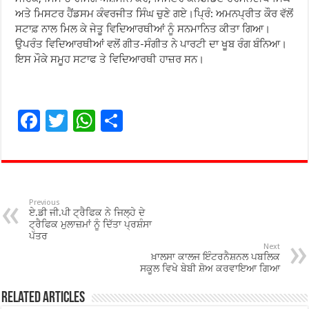
ਅਤੇ ਮਿਸਟਰ ਹੈਂਡਸਮ ਕੰਵਰਜੀਤ ਸਿੰਘ ਚੁਣੇ ਗਏ।ਪਿ੍ਰੰ: ਅਮਨਪ੍ਰੀਤ ਕੌਰ ਵੱਲੋਂ
ਸਟਾਫ਼ ਨਾਲ ਮਿਲ ਕੇ ਜੇਤੂ ਵਿਦਿਆਰਥੀਆਂ ਨੂੰ ਸਨਮਾਨਿਤ ਕੀਤਾ ਗਿਆ।
ਉਪਰੰਤ ਵਿਦਿਆਰਥੀਆਂ ਵਲੋਂ ਗੀਤ-ਸੰਗੀਤ ਨੇ ਪਾਰਟੀ ਦਾ ਖੂਬ ਰੰਗ ਬੰਨਿਆ।
ਇਸ ਮੌਕੇ ਸਮੂਹ ਸਟਾਫ ਤੇ ਵਿਦਿਆਰਥੀ ਹਾਜ਼ਰ ਸਨ।
F
T
W
S
ac
wi
h
h
e
tt
at
ar
b
er
sA
e
o
p
Previous
ਏ.ਡੀ ਜੀ.ਪੀ ਟ੍ਰੈਫਿਕ ਨੇ ਜਿਲ੍ਹੇ ਦੇ
o
p
ਟ੍ਰੈਫਿਕ ਮੁਲਾਜ਼ਮਾਂ ਨੂੰ ਦਿੱਤਾ ਪ੍ਰਸ਼ੰਸਾ
ਪੱਤਰ
k
Next
ਖ਼ਾਲਸਾ ਕਾਲਜ ਇੰਟਰਨੈਸ਼ਨਲ ਪਬਲਿਕ
ਸਕੂਲ ਵਿਖੇ ਬੇਬੀ ਸ਼ੋਅ ਕਰਵਾਇਆ ਗਿਆ
Related Articles