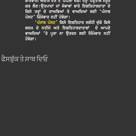
ਫੈਸਬੁੱਕ ਤੇ ਸਾਥ ਦਿਓ