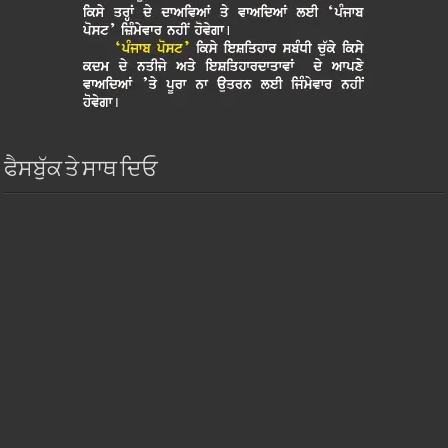
ਫੈਸਬੁੱਕ ਤੇ ਸਾਥ ਦਿਓ