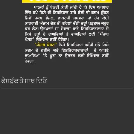
ਫੈਸਬੁੱਕ ਤੇ ਸਾਥ ਦਿਓ