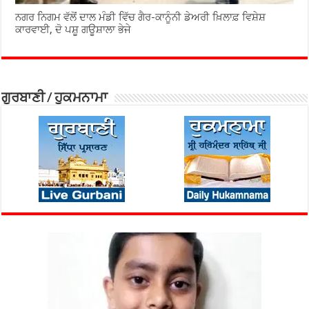
ਨਗਰ ਨਿਗਮ ਵੱਲੋਂ ਦਾਲ ਮੰਡੀ ਵਿੱਚ ਗੈਰ-ਕਾਨੂੰਨੀ ਡੇਅਰੀ ਖ਼ਿਲਾਫ਼ ਵਿਸ਼ੇਸ਼
ਕਾਰਵਾਈ, ਦੋ ਪਸ਼ੂ ਗਊਸ਼ਾਲਾ ਭੇਜੇ
ਗੁਰਬਾਣੀ / ਹੁਕਮਨਾਮਾ