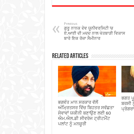
e
tt
at
ar
b
er
sA
e
o
p
Previous
ਗੁਰੂ ਨਾਨਕ ਦੇਵ ਯੂਨੀਵਰਸਿਟੀ ‘ਚ
o
p
ਏ.ਆਈ ਦੀ ਮਦਦ ਨਾਲ ਖੇਤਬਾੜੀ ਵਿਕਾਸ
ਬਾਰੇ ਇਕ ਰੋਜ਼ਾ ਸੈਮੀਨਾਰ
k
Related Articles
ਭਗਤ ਪੂ
ਭਗਵੰਤ ਮਾਨ ਸਰਕਾਰ ਵੱਲੋਂ
ਬਰਸੀ ਨ
ਅੰਮ੍ਰਿਤਸਰ ਵਿੱਚ ਬਿਹਤਰ ਸਵੱਛਤਾ
ਪ੍ਰੋਗਰ
ਸੇਵਾਵਾਂ ਯਕੀਨੀ ਬਣਾਉਣ ਲਈ 60
ਐਮ.ਐਲ.ਡੀ ਸੀਵਰੇਜ ਟ੍ਰੀਟਮੈਂਟ
ਪਲਾਂਟ ਨੂੰ ਮਨਜ਼ੂਰੀ