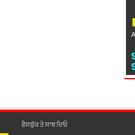
ਫੈਸਬੁੱਕ ਤੇ ਸਾਥ ਦਿਓ