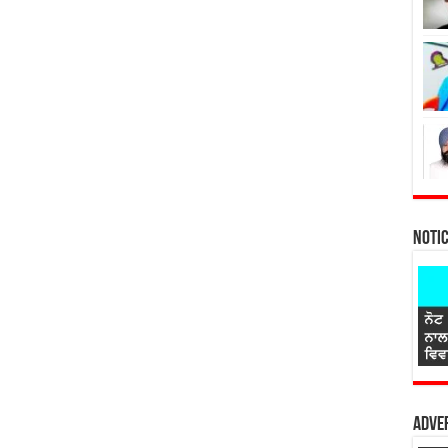
Noti
Adver