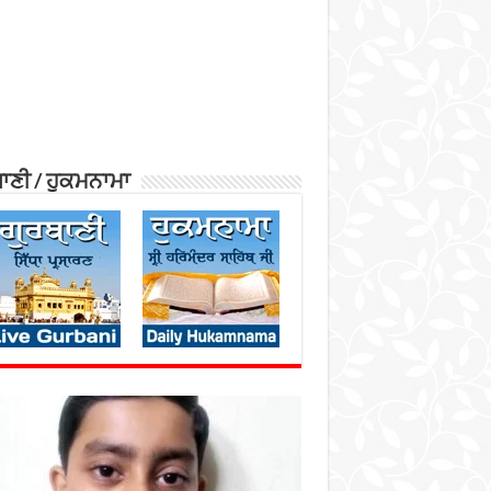
ਾਣੀ / ਹੁਕਮਨਾਮਾ