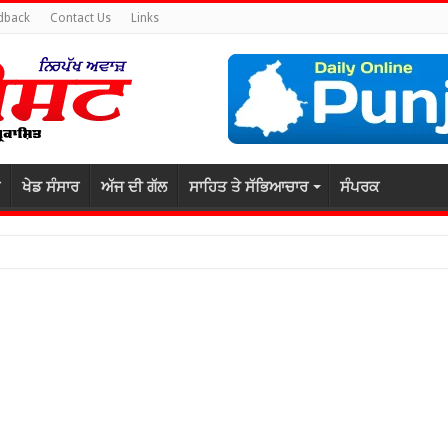
dback
Contact Us
Links
ਖੇਡ ਸੰਸਾਰ
ਅੱਜ ਦੀ ਗੱਲ
ਸਾਹਿਤ ਤੇ ਸੱਭਿਆਚਾਰ
ਸੰਪਰਕ