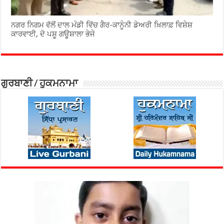
ਨਗਰ ਨਿਗਮ ਵੱਲੋਂ ਦਾਲ ਮੰਡੀ ਵਿੱਚ ਗੈਰ-ਕਾਨੂੰਨੀ ਡੇਅਰੀ ਖ਼ਿਲਾਫ਼ ਵਿਸ਼ੇਸ਼
ਕਾਰਵਾਈ, ਦੋ ਪਸ਼ੂ ਗਊਸ਼ਾਲਾ ਭੇਜੇ
ਗੁਰਬਾਣੀ / ਹੁਕਮਨਾਮਾ