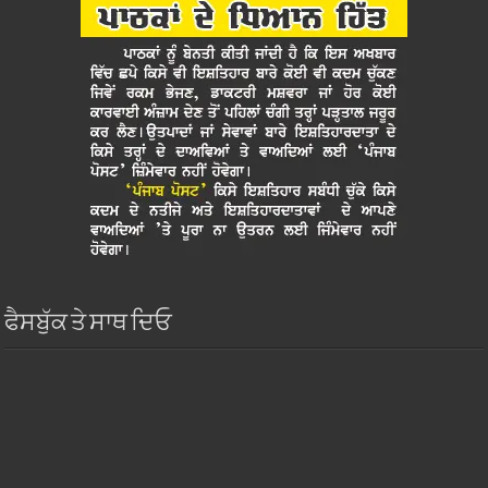
ਫੈਸਬੁੱਕ ਤੇ ਸਾਥ ਦਿਓ