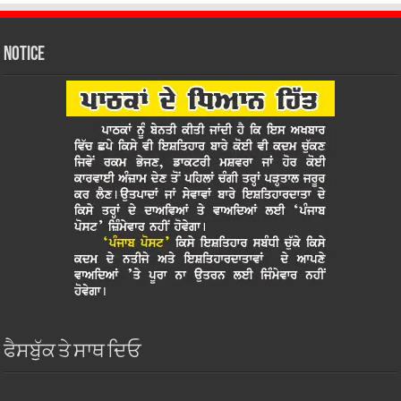
Notice
ਫੈਸਬੁੱਕ ਤੇ ਸਾਥ ਦਿਓ