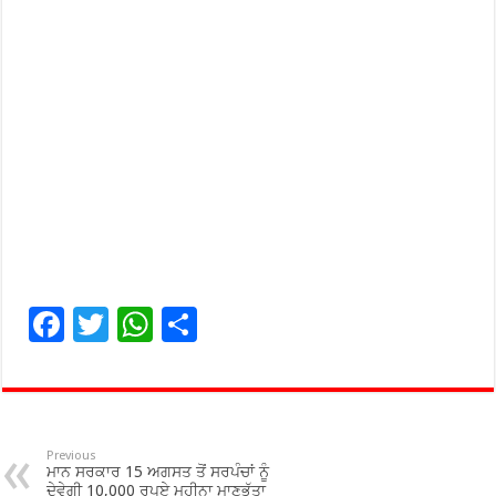
F
T
W
S
ac
wi
h
h
e
tt
at
ar
b
er
sA
e
o
p
Previous
ਮਾਨ ਸਰਕਾਰ 15 ਅਗਸਤ ਤੋਂ ਸਰਪੰਚਾਂ ਨੂੰ
ਦੇਵੇਗੀ 10,000 ਰੁਪਏ ਮਹੀਨਾ ਮਾਣਭੱਤਾ