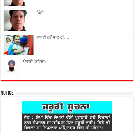
ਪਿੰਨੀ
ਵਧਾਈ ਨਵੇਂ ਸਾਲ ਦੀ….
ਪੰਜਾਬੀ (ਕਵਿਤਾ)
Notice