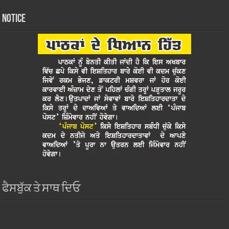
Notice
ਫੈਸਬੁੱਕ ਤੇ ਸਾਥ ਦਿਓ