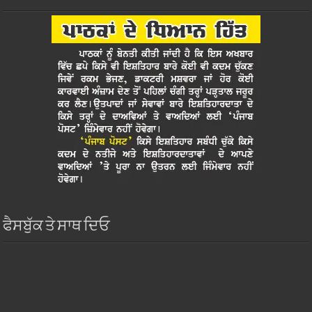
ਫੈਸਬੁੱਕ ਤੇ ਸਾਥ ਦਿਓ