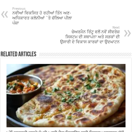
b
er
sA
e
o
p
Previous
ਨਵੀਆਂ ਵਿਕਸਿਤ ਹੋ ਰਹੀਆਂ ਤਿੰਨ ਅਣ-
o
p
ਅਧਿਕਾਰਤ ਕਲੋਨੀਆਂ `ਤੇ ਚੱਲਿਆ ਪੀਲਾ
ਪੰਜ਼ਾ
k
Next
ਚੇਅਰਮੈਨ ਰਿੰਟੂ ਵਲੋਂ ਨਵੇਂ ਸੀਵਰੇਜ਼
ਸਿਸਟਮ ਦੀ ਸਥਾਪਨਾ ਅਤੇ ਸੜਕਾਂ ਦੀ
ਉਸਾਰੀ ਦੇ ਵਿਕਾਸ ਕਾਰਜ਼ਾਂ ਦਾ ਉਦਘਾਟਨ
Related Articles