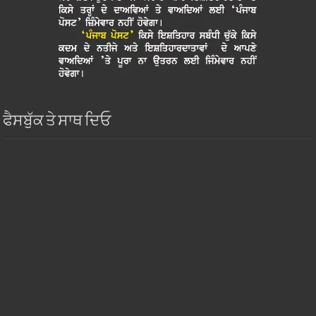
ਫੈਸਬੁੱਕ ਤੇ ਸਾਥ ਦਿਓ