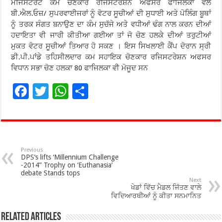
ਮੈਜਿਸਟਰੇਟ ਕਮ ਚੋਣਕਾਰ ਰਜਿਸਟਰੇਸ਼ਨ ਅਫਸਰ ਫਾਜਿਲਕਾ ਵਲੋ
ਬੀ.ਐਲ.ਓਜ਼/ ਸੁਪਰਵਾਈਜਰਾਂ ਨੂੰ ਵੋਟਰ ਸੂਚੀਆਂ ਦੀ ਸੁਧਾਈ ਅਤੇ ਪੋਲਿੰਗ ਬੂਥਾਂ
ਨੂੰ ਤਰਕ ਸੰਗਤ ਬਨਾਉਣ ਦਾ ਕੰਮ ਸੁਚੱਜੇ ਅਤੇ ਵਧੀਆਂ ਢੰਗ ਨਾਲ ਕਰਨ ਦੀਆਂ
ਹਦਾਇਤਾ ਵੀ ਜਾਰੀ ਕੀਤੀਆ ਗਈਆ ਤਾਂ ਜੋ ਚੋਣ ਹਲਕੇ ਦੀਆਂ ਤਰੁਟੀਆਂ
ਮੁਕਤ ਵੋਟਰ ਸੂਚੀਆਂ ਤਿਆਰ ਹੋ ਸਕਣ । ਇਸ ਸਿਖਲਾਈ ਕੈਂਪ ਦੋਰਾਨ ਸ੍ਰੀ
ਡੀ.ਪੀ.ਪਾਂਡੇ ਤਹਿਸੀਲਦਾਰ ਕਮ ਸਹਾਇਕ ਚੋਣਕਾਰ ਰਜਿਸਟਰੇਸ਼ਨ ਅਫਸਰ
ਵਿਧਾਨ ਸਭਾ ਚੋਣ ਹਲਕਾ 80 ਫਾਜਿਲਕਾ ਵੀ ਮੋਜੂਦ ਸਨ
F
T
W
S
ac
wi
h
h
e
tt
at
ar
b
er
sA
e
o
p
Previous
DPS’s lifts ‘Millennium Challenge
-2014” Trophy on ‘Euthanasia’
o
p
debate Stands tops
Next
k
ਖੇਡਾਂ ਵਿੱਚ ਮੈਡਲ ਜਿੱਤਣ ਵਾਲੇ
ਵਿਦਿਆਰਥੀਆਂ ਨੂੰ ਕੀਤਾ ਸਨਮਾਨਿਤ
Related Articles