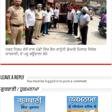
ਨਗਰ ਨਿਗਮ ਵੱਲੋਂ ਦਾਲ ਮੰਡੀ ਵਿੱਚ ਗੈਰ-ਕਾਨੂੰਨੀ ਡੇਅਰੀ ਖ਼ਿਲਾਫ਼ ਵਿਸ਼ੇਸ਼
ਕਾਰਵਾਈ, ਦੋ ਪਸ਼ੂ ਗਊਸ਼ਾਲਾ ਭੇਜੇ
Leave a Reply
You must be
logged in
to post a comment.
ਗੁਰਬਾਣੀ / ਹੁਕਮਨਾਮਾ