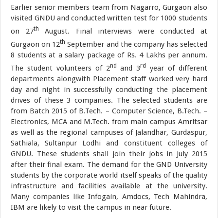
Earlier senior members team from Nagarro, Gurgaon also
visited GNDU and conducted written test for 1000 students
th
on 27
August. Final interviews were conducted at
th
Gurgaon on 12
September and the company has selected
8 students at a salary package of Rs. 4 Lakhs per annum.
nd
rd
The student volunteers of 2
and 3
year of different
departments alongwith Placement staff worked very hard
day and night in successfully conducting the placement
drives of these 3 companies. The selected students are
from Batch 2015 of B.Tech. – Computer Science, B.Tech. –
Electronics, MCA and M.Tech. from main campus Amritsar
as well as the regional campuses of Jalandhar, Gurdaspur,
Sathiala, Sultanpur Lodhi and constituent colleges of
GNDU. These students shall join their jobs in July 2015
after their final exam. The demand for the GND University
students by the corporate world itself speaks of the quality
infrastructure and facilities available at the university.
Many companies like Infogain, Amdocs, Tech Mahindra,
IBM are likely to visit the campus in near future.