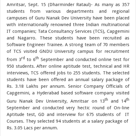
Amritsar, Sept. 15 (Dharminder Rataul)- As many as 357
students from various departments and regional
campuses of Guru Nanak Dev University have been placed
with internationally renowned three Indian multinational
IT companies; Tata Consultancy Services (TCS), Capgemini
and Nagarro. These students have been recruited as
Software Engineer Trainee. A strong team of 70 members
of TCS visited GNDU University campus for recruitment
rd
th
from 3
to 6
September and conducted online test for
950 students. After online aptitude test, technical and HR
interviews, TCS offered jobs to 255 students. The selected
students have been offered an annual salary package of
Rs. 3.18 Lakhs per annum. Senior Company Officials of
Capgemini, a Hyderabad based software company visited
th
th
Guru Nanak Dev University, Amritsar on 13
and 14
September and conducted very hectic round of On-line
Aptitude test, GD and interview for 675 students of IT
Courses. They selected 94 students at a salary package of
Rs. 3.05 Lacs per annum.