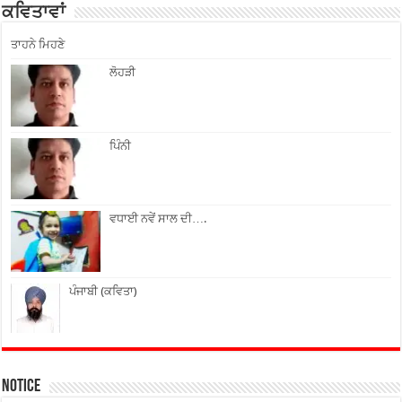
ਕਵਿਤਾਵਾਂ
ਤਾਹਨੇ ਮਿਹਣੇ
ਲੋਹੜੀ
ਪਿੰਨੀ
ਵਧਾਈ ਨਵੇਂ ਸਾਲ ਦੀ….
ਪੰਜਾਬੀ (ਕਵਿਤਾ)
Notice