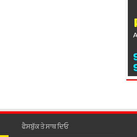
ਫੈਸਬੁੱਕ ਤੇ ਸਾਥ ਦਿਓ