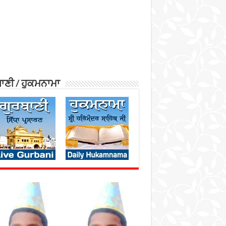
ਾਣੀ / ਹੁਕਮਨਾਮਾ