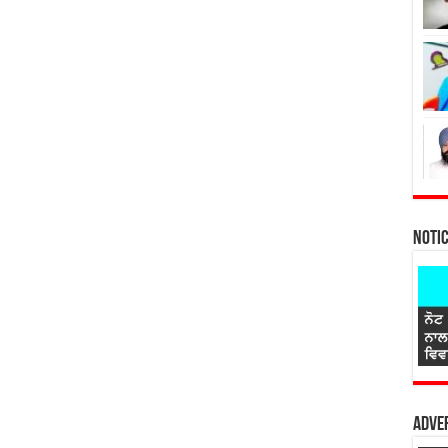
Noti
Adver