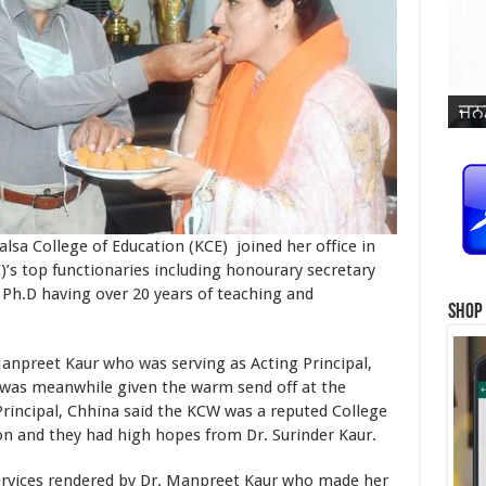
ਜਨਮ
ਵਿਆ
ਜਨਮ
ਜਨਮ
ਜਨਮ
ਜਨਮ
ਪ੍ਰ
ਜਨਮ
ਜਨਮ
ਜਨਮ
ਜਨਮ
ਸਿੰ
lsa College of Education (KCE) joined her office in
’s top functionaries including honourary secretary
Ph.D having over 20 years of teaching and
Shop
et Kaur who was serving as Acting Principal,
, was meanwhile given the warm send off at the
rincipal, Chhina said the KCW was a reputed College
on and they had high hopes from Dr. Surinder Kaur.
ices rendered by Dr. Manpreet Kaur who made her