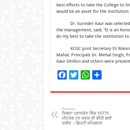
best efforts to take the College to t
would be an asset for the institutio
Dr. Surinder Kaur was selected fol
the management, said, “It is an honou
do my best to take the institution to
KCGC joint Secretary SS Mannan, 
Mahal, Principals Dr. Mehal Singh, Pr
Kaur Dhillon and others were present
F
T
W
S
ac
wi
h
h
e
tt
at
ar
b
er
sA
e
o
p
Previous
ਜਿਲ੍ਹਾ ਪਠਾਨਕੋਟ ਵਿੱਚ 15775
o
p
ਮੀਟਰਕ ਟਨ ਕਣਕ ਦੀ ਕੀਤੀ ਗਈ
ਖਰੀਦ – ਡਿਪਟੀ ਕਮਿਸ਼ਨਰ