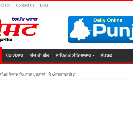
edback
Contact Us
Links
ਖੇਡ ਸੰਸਾਰ
ਅੱਜ ਦੀ ਗੱਲ
ਸਾਹਿਤ ਤੇ ਸੱਭਿਆਚਾਰ
ਸੰਪਰਕ