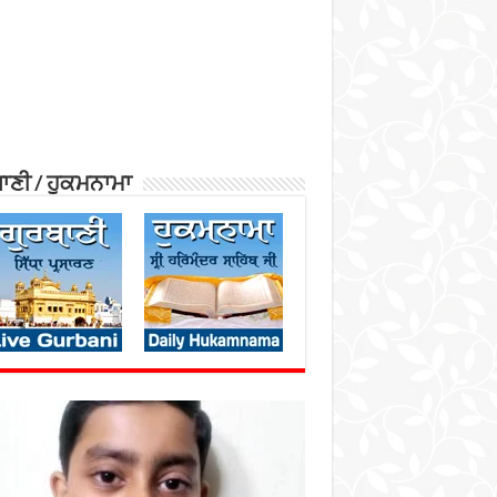
ਾਣੀ / ਹੁਕਮਨਾਮਾ