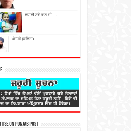
ਵਧਾਈ ਨਵੇਂ ਸਾਲ ਦੀ….
ਪੰਜਾਬੀ (ਕਵਿਤਾ)
ce
tise on Punjab Post