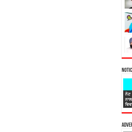
Noti
Adver