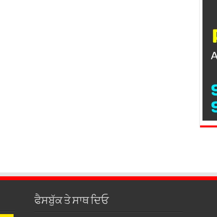
ਫੈਸਬੁੱਕ ਤੇ ਸਾਥ ਦਿਓ