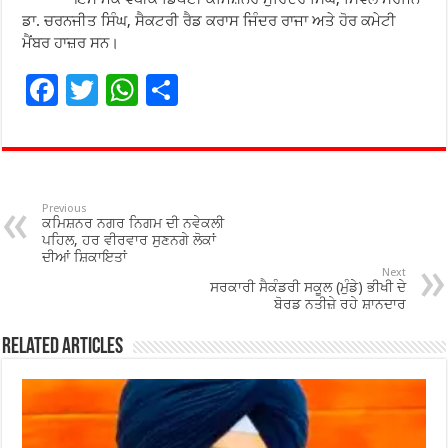
ਡਾ. ਚਰਨਜੀਤ ਸਿੰਘ, ਸੈਕਟਰੀ ਰੈਡ ਕਰਾਸ ਜਿੰਦਰ ਰਾਜਾ ਅਤੇ ਹੋਰ ਕਮੇਟੀ
ਮੈਂਬਰ ਹਾਜ਼ਰ ਸਨ।
F
T
W
S
ac
wi
h
h
e
tt
at
ar
b
er
sA
e
o
p
Previous
ਕਮਿਸ਼ਨਰ ਨਗਰ ਨਿਗਮ ਦੀ ਨਵੇਕਲੀ
o
p
ਪਹਿਲ, ਹਰ ਵੀਰਵਾਰ ਸੁਣਨਗੇ ਲੋਕਾਂ
ਦੀਆਂ ਸ਼ਿਕਾਇਤਾਂ
k
Next
ਸਰਕਾਰੀ ਸੈਕੰਡਰੀ ਸਕੂਲ (ਮੁੰਡੇ) ਭੀਖੀ ਦੇ
ਬੋਰਡ ਨਤੀਜ਼ੇ ਰਹੇ ਸ਼ਾਨਦਾਰ
Related Articles