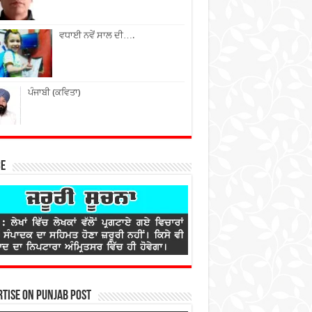
ਵਧਾਈ ਨਵੇਂ ਸਾਲ ਦੀ….
ਪੰਜਾਬੀ (ਕਵਿਤਾ)
ce
tise on Punjab Post