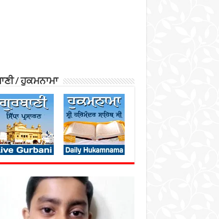
ਾਣੀ / ਹੁਕਮਨਾਮਾ