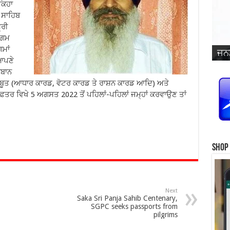
ਕਿਹਾ
ਰ ਸਾਹਿਬ
੍ਰੀ
ਾਗਮ
ਜਨਮ
ਵਿਆ
ਮਾਂ
ਜਨਮ
ਜਨਮ
ਜਨਮ
ਜਨਮ
ਪ੍ਰ
ਜਨਮ
ਜਨਮ
ਜਨਮ
ਜਨਮ
ਸਿੰ
ਆਪਣੇ
ਿਬਾਨ
ਸਬੂਤ (ਆਧਾਰ ਕਾਰਡ, ਵੋਟਰ ਕਾਰਡ ਤੇ ਰਾਸ਼ਨ ਕਾਰਡ ਆਦਿ) ਅਤੇ
ਫ਼ਤਰ ਵਿਖੇ 5 ਅਗਸਤ 2022 ਤੋਂ ਪਹਿਲਾਂ-ਪਹਿਲਾਂ ਜਮ੍ਹਾਂ ਕਰਵਾਉਣ ਤਾਂ
Shop
Next
Saka Sri Panja Sahib Centenary,
SGPC seeks passports from
pilgrims