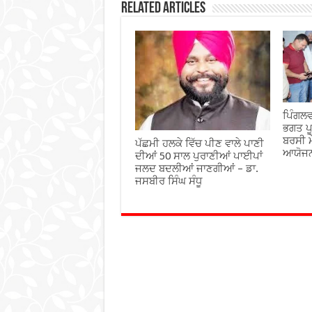
Related Articles
ਪਿੰਗਲਵ
ਭਗਤ ਪੂ
ਬਰਸੀ ਮ
ਪੱਛਮੀ ਹਲਕੇ ਵਿੱਚ ਪੀਣ ਵਾਲੇ ਪਾਣੀ
ਆਯੋਜ
ਦੀਆਂ 50 ਸਾਲ ਪੁਰਾਣੀਆਂ ਪਾਈਪਾਂ
ਜਲਦ ਬਦਲੀਆਂ ਜਾਣਗੀਆਂ – ਡਾ.
ਜਸਬੀਰ ਸਿੰਘ ਸੰਧੂ