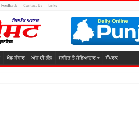
 Feedback
Contact Us
Links
ਖੇਡ ਸੰਸਾਰ
ਅੱਜ ਦੀ ਗੱਲ
ਸਾਹਿਤ ਤੇ ਸੱਭਿਆਚਾਰ
ਸੰਪਰਕ