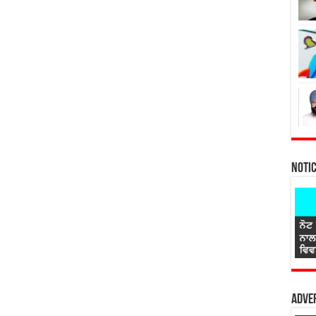
Noti
Adver