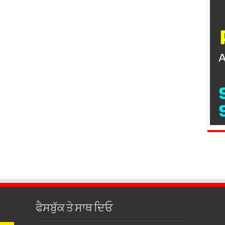
ਫੈਸਬੁੱਕ ਤੇ ਸਾਥ ਦਿਓ