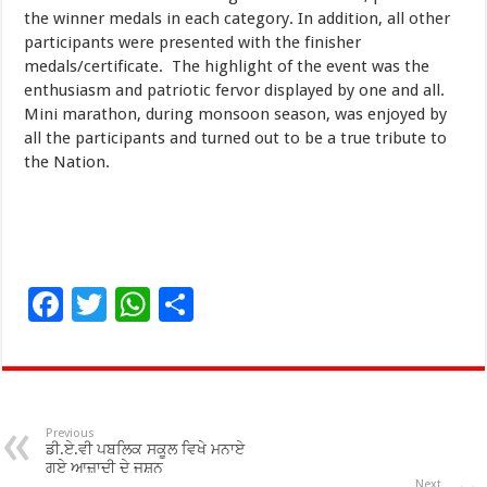
the winner medals in each category. In addition, all other
participants were presented with the finisher
medals/certificate. The highlight of the event was the
enthusiasm and patriotic fervor displayed by one and all.
Mini marathon, during monsoon season, was enjoyed by
all the participants and turned out to be a true tribute to
the Nation.
F
T
W
S
ac
wi
h
h
e
tt
at
ar
b
er
sA
e
o
p
Previous
ਡੀ.ਏ.ਵੀ ਪਬਲਿਕ ਸਕੂਲ ਵਿਖੇ ਮਨਾਏ
o
p
ਗਏ ਆਜ਼ਾਦੀ ਦੇ ਜਸ਼ਨ
Next