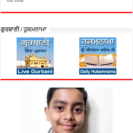
UG 2026
ਗੁਰਬਾਣੀ / ਹੁਕਮਨਾਮਾ