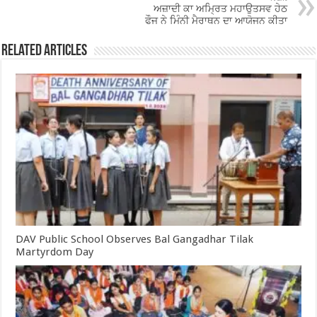
ਅਜ਼ਾਦੀ ਕਾ ਅਮ੍ਰਿਤ ਮਹਾਉਤਸਵ ਹੇਠ
k
ਫੌਜ ਨੇ ਮਿੰਨੀ ਮੈਰਾਥਨ ਦਾ ਆਯੋਜਨ ਕੀਤਾ
Related Articles
DAV Public School Observes Bal Gangadhar Tilak
Martyrdom Day