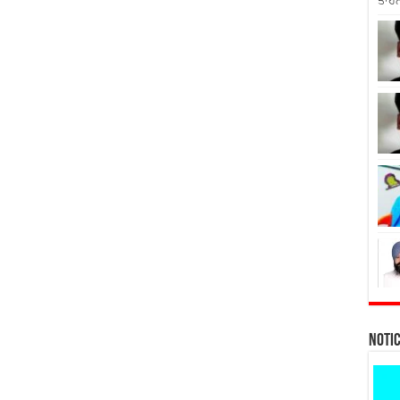
ਤਾਹਨ
Noti