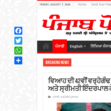
Home
Send Your Fee
FRIDAY, AUGUST 7, 2026
Facebook
ਪੰਜਾਬੀ
English
ਸਿੱਖਿਆ ਸੰਸਾਰ
Twitter
WhatsApp
Breaking News
Share
ਵਿਆਹ ਦੀ 42ਵੀਂ ਵਰ੍ਹੇਗੰਢ
ਅਤੇ ਸ੍ਰੀਮਤੀ ਇੰਦਰਪਾਲ 
ਪੰਜਾਬੀ
,
ਵਰ੍ਹੇਗੰਢ ਮੁਬਾਰਕ