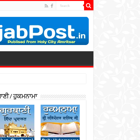
ਾਣੀ / ਹੁਕਮਨਾਮਾ