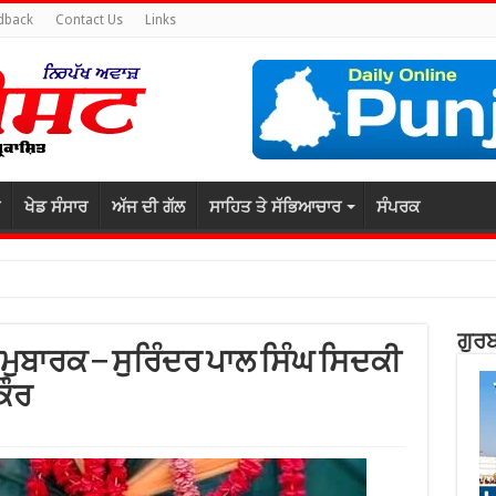
dback
Contact Us
Links
ਖੇਡ ਸੰਸਾਰ
ਅੱਜ ਦੀ ਗੱਲ
ਸਾਹਿਤ ਤੇ ਸੱਭਿਆਚਾਰ
ਸੰਪਰਕ
ਗੁਰਬ
 ਮੁਬਾਰਕ – ਸੁਰਿੰਦਰ ਪਾਲ ਸਿੰਘ ਸਿਦਕੀ
ਕੌਰ