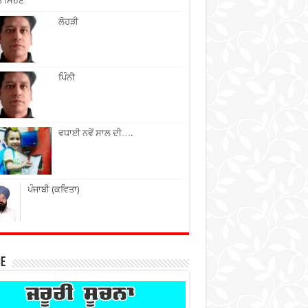
ੇ ਮਿਹਣੇ
ਲੋਹੜੀ
ਪਿੰਨੀ
ਵਧਾਈ ਨਵੇਂ ਸਾਲ ਦੀ….
ਪੰਜਾਬੀ (ਕਵਿਤਾ)
ce