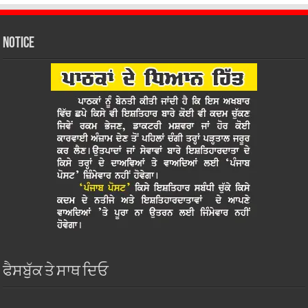
Notice
ਫੈਸਬੁੱਕ ਤੇ ਸਾਥ ਦਿਓ