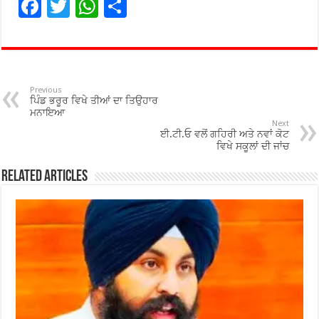
F
T
W
S
ac
wi
h
h
e
tt
at
ar
b
er
sA
e
o
p
Previous
ਪਿੰਡ ਭਰੂਰ ਵਿਖੇ ਤੀਆਂ ਦਾ ਤਿਉਹਾਰ
o
p
ਮਨਾਇਆ
Next
ਈ.ਟੀ.ਓ ਵਲੋਂ ਗਹਿਰੀ ਅਤੇ ਨਵਾਂ ਕੋਟ
k
ਵਿਖੇ ਸਕੂਲਾਂ ਦੀ ਜਾਂਚ
Related Articles