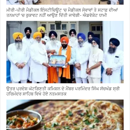
ਮੀਰੀ-ਪੀਰੀ ਮੈਡੀਕਲ ਇੰਸਟੀਚਿਊਟ ‘ਚ ਮੈਡੀਕਲ ਸੇਵਾਵਾਂ ਤੇ ਸਟਾਫ਼ ਦੀਆਂ
ਤਨਖ਼ਾਹਾਂ ‘ਚ ਰੁਕਾਵਟ ਨਹੀਂ ਆਉਣ ਦਿੱਤੀ ਜਾਵੇਗੀ- ਐਡਵੋਕੇਟ ਧਾਮੀ
ਉਤਰ ਪ੍ਰਦੇਸ਼ ਘੱਟਗਿਣਤੀ ਕਮਿਸ਼ਨ ਦੇ ਮੈਂਬਰ ਪਰਮਿੰਦਰ ਸਿੰਘ ਸੱਚਖੰਡ ਸ੍ਰੀ
ਹਰਿਮੰਦਰ ਸਾਹਿਬ ਵਿਖੇ ਹੋਏ ਨਤਮਸਤਕ