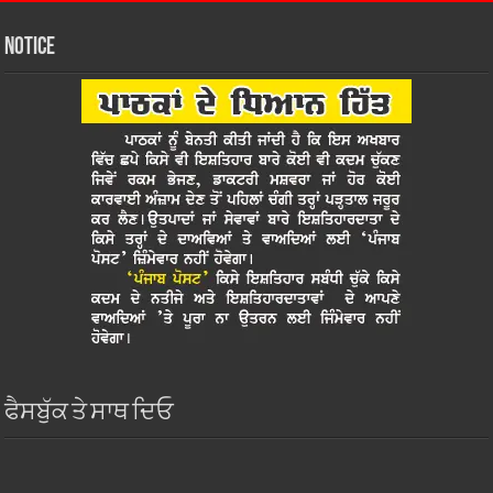
Notice
ਫੈਸਬੁੱਕ ਤੇ ਸਾਥ ਦਿਓ