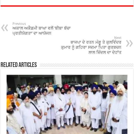
e
tt
at
ar
b
er
sA
e
o
p
Previous
ਅਕਾਲ ਅਕੈਡਮੀ ਬਾਘਾ ਵਲੋਂ ‘ਬੀਬਾ ਬੱਚਾ
o
p
ਪ੍ਰਤੀਯੋਗਤਾ’ ਦਾ ਆਯੋਜਨ
Next
ਭਾਜਪਾ ਦੇ ਰਤਨ ਮੰਗੂ ਤੇ ਕੁਲਵਿੰਦਰ
k
ਕੁਮਾਰ ਨੂੰ ਗਹਿਰਾ ਸਦਮਾ ਪਿਤਾ ਗੁਰਬਚਨ
ਲਾਲ ਜ਼ਿੰਦਲ ਦਾ ਦੇਹਾਂਤ
Related Articles