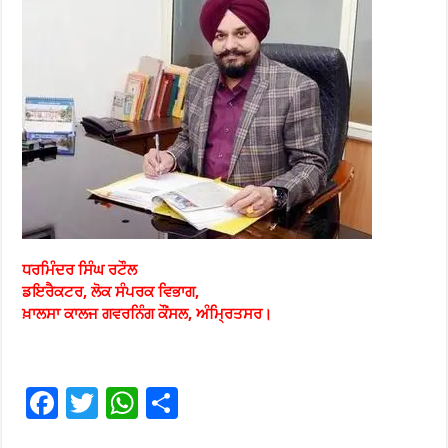
ਧਰਮਿੰਦਰ ਸਿੰਘ ਰਟੌਲ
ਡਇਰੈਕਟਰ, ਲੋਕ ਸੰਪਰਕ ਵਿਭਾਗ,
ਖ਼ਾਲਸਾ ਕਾਲਜ ਗਵਰਨਿੰਗ ਕੌਂਸਲ, ਅੰਮ੍ਰਿਤਸਰ।
F
T
W
S
ac
wi
h
h