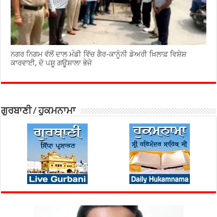
ਨਗਰ ਨਿਗਮ ਵੱਲੋਂ ਦਾਲ ਮੰਡੀ ਵਿੱਚ ਗੈਰ-ਕਾਨੂੰਨੀ ਡੇਅਰੀ ਖ਼ਿਲਾਫ਼ ਵਿਸ਼ੇਸ਼
ਕਾਰਵਾਈ, ਦੋ ਪਸ਼ੂ ਗਊਸ਼ਾਲਾ ਭੇਜੇ
ਗੁਰਬਾਣੀ / ਹੁਕਮਨਾਮਾ