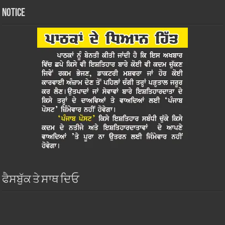
Notice
ਫੈਸਬੁੱਕ ਤੇ ਸਾਥ ਦਿਓ