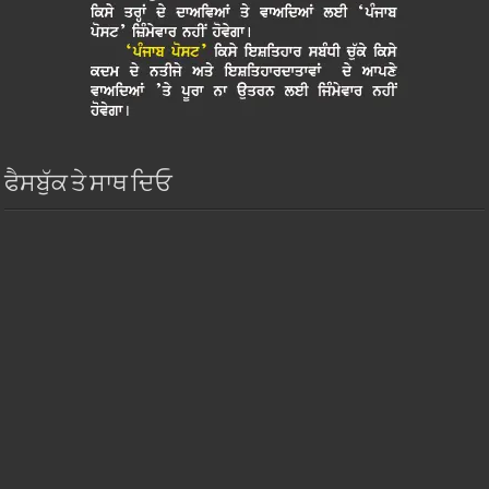
ਫੈਸਬੁੱਕ ਤੇ ਸਾਥ ਦਿਓ