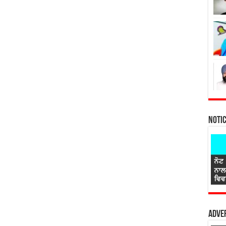
Noti
Adver