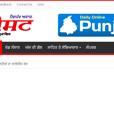
Feedback
Contact Us
Links
ਖੇਡ ਸੰਸਾਰ
ਅੱਜ ਦੀ ਗੱਲ
ਸਾਹਿਤ ਤੇ ਸੱਭਿਆਚਾਰ
ਸੰਪਰਕ
ਲਟੈਂਸੀ ਦਾ ਲਾਇਸੈਂਸ ਰੱਦ