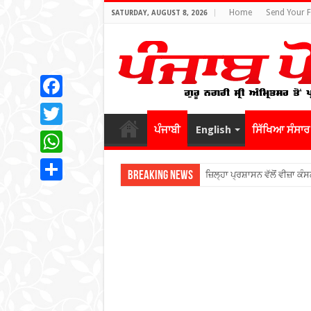
Home
Send Your 
SATURDAY, AUGUST 8, 2026
Facebook
ਪੰਜਾਬੀ
English
ਸਿੱਖਿਆ ਸੰਸਾਰ
Twitter
WhatsApp
Breaking News
ਜ਼ਿਲ੍ਹਾ ਪ੍ਰਸ਼ਾਸਨ ਵੱਲੋਂ ਵੀਜ਼ਾ ਕੰਸ
Share