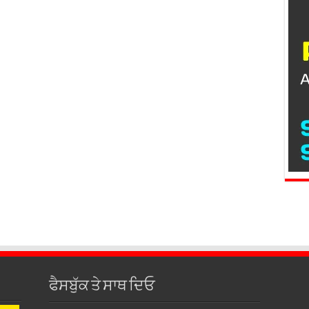
ਫੈਸਬੁੱਕ ਤੇ ਸਾਥ ਦਿਓ