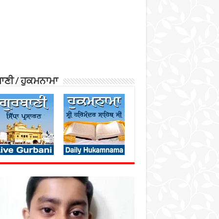
ਾਣੀ / ਹੁਕਮਨਾਮਾ