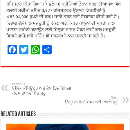
ਰਜਿਸਟਰ ਕੀਤਾ ਗਿਆ।ਪਿਛਲੇ 10 ਮਹੀਨਿਆਂ ਦੌਰਾਨ ਬੋਰਡ ਦੀਆਂ ਵੱਖ-ਵੱਖ
ਭਲਾਈ ਸਕੀਮਾਂ ਤਹਿਤ 3,977 ਰਜਿਸਟਰਡ ਉਸਾਰੀ ਕਿਰਤੀਆਂ ਨੂੰ
4,83,04,000 ਰੁਪਏ ਦੀ ਰਕਮ ਜਾਰੀ ਕਰਨ ਲਈ ਸਿਫ਼ਾਰਸ਼ ਕੀਤੀ ਗਈ ਹੈ।
ਵਿਭਾਗ ਵੱਲੋਂ ਬਾਲ ਮਜ਼ਦੂਰੀ ਨੂੰ ਰੋਕਣ ਅਤੇ ਕਿਰਤ ਕਾਨੂੰਨਾਂ ਦੀ ਸਖ਼ਤੀ ਨਾਲ
ਪਾਲਣਾ ਯਕੀਨੀ ਬਣਾਉਣ ਲਈ ਜਿਲ੍ਹਾ ਟਾਸਕ ਫੋਰਸ ਰਾਹੀਂ ਬਾਲ ਮਜ਼ਦੂਰੀ
ਵਿਰੋਧੀ ਛਾਪੇਮਾਰੀ ਮੁਹਿੰਮ ਵੀ ਸਰਗਰਮੀ ਨਾਲ ਚਲਾਈ ਜਾ ਰਹੀ ਹੈ।
F
T
W
S
ac
wi
h
h
e
tt
at
ar
b
er
sA
e
o
p
Previous
ਬੇਸਿਕ ਕੰਪਿਊਟਰ ਅਤੇ ਵੈਬ ਡਿਜ਼ਾਇਨਿੰਗ
o
p
ਕੋਰਸ ਦਾ ਨਵਾਂ ਬੈਚ ਸ਼ੁਰੂ
Next
ਉਰਦੂ ਆਮੋਜ’ ਕੋਰਸ ਲਈ ਦਾਖਲੇ ਸ਼ੁਰੂ
k
Related Articles