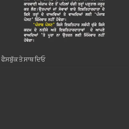
ਫੈਸਬੁੱਕ ਤੇ ਸਾਥ ਦਿਓ