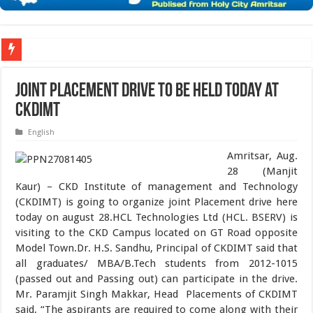
ਖਾਲਸਾ ਯੂਨੀਵਰਸਿਟੀ ਵੱਲੋਂ ‘ਵਿਕਲਪਿਕ ਵਿਵਾਦ ਨਿਪਟਾਰਾ ਪ੍ਰਣਾਲੀ’ ‘ਤੇ ਅੰਤਰਰਾਸ਼ਟਰੀ ਸੈਮੀਨਾ
Joint Placement drive to be held today at
CKDIMT
English
Amritsar, Aug.
28 (Manjit
Kaur) – CKD Institute of management and Technology
(CKDIMT) is going to organize joint Placement drive here
today on august 28.HCL Technologies Ltd (HCL. BSERV) is
visiting to the CKD Campus located on GT Road opposite
Model Town.Dr. H.S. Sandhu, Principal of CKDIMT said that
all graduates/ MBA/B.Tech students from 2012-1015
(passed out and Passing out) can participate in the drive.
Mr. Paramjit Singh Makkar, Head Placements of CKDIMT
said, “The aspirants are required to come along with their