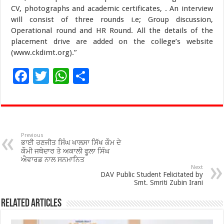
CV, photographs and academic certificates, . An interview
will consist of three rounds i.e; Group discussion,
Operational round and HR Round. All the details of the
placement drive are added on the college’s website
(www.ckdimt.org).”
F
T
W
S
ac
wi
h
h
e
tt
at
ar
b
er
sA
e
o
p
Previous
ਭਾਈ ਰਣਜੀਤ ਸਿੰਘ ਖਾਲਸਾ ਸਿੱਖ ਕੌਮ ਦੇ
o
p
ਕੌਮੀ ਜਥੇਦਾਰ ਤੇ ਅਕਾਲੀ ਫੂਲਾ ਸਿੰਘ
ਐਵਾਰਡ ਨਾਲ ਸਨਮਾਨਿਤ
k
Next
DAV Public Student Felicitated by
Smt. Smriti Zubin Irani
Related Articles