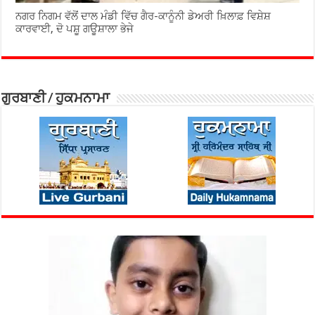
ਨਗਰ ਨਿਗਮ ਵੱਲੋਂ ਦਾਲ ਮੰਡੀ ਵਿੱਚ ਗੈਰ-ਕਾਨੂੰਨੀ ਡੇਅਰੀ ਖ਼ਿਲਾਫ਼ ਵਿਸ਼ੇਸ਼
ਕਾਰਵਾਈ, ਦੋ ਪਸ਼ੂ ਗਊਸ਼ਾਲਾ ਭੇਜੇ
ਗੁਰਬਾਣੀ / ਹੁਕਮਨਾਮਾ