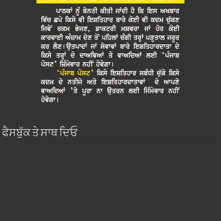
ਫੈਸਬੁੱਕ ਤੇ ਸਾਥ ਦਿਓ