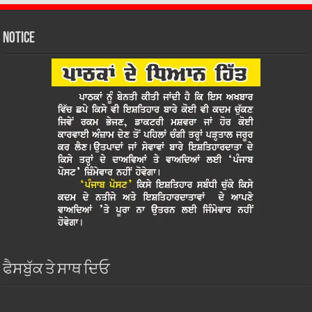
Notice
ਫੈਸਬੁੱਕ ਤੇ ਸਾਥ ਦਿਓ