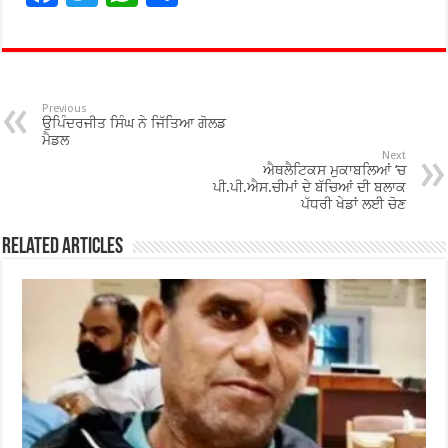
ac
wi
h
h
e
tt
at
ar
b
er
sA
e
o
p
Previous
ਉਪਿੰਦਰਜੀਤ ਸਿੰਘ ਨੇ ਜਿੱਤਿਆ ਗੋਲਡ
o
p
ਮੈਡਲ
Next
ਐਥਲੈਟਿਕਸ ਮੁਕਾਬਲਿਆਂ ‘ਚ
k
ਪੀ.ਪੀ.ਐਸ.ਚੀਮਾਂ ਦੇ ਬੱਚਿਆਂ ਦੀ ਬਲਾਕ
ਪੱਧਰੀ ਖੇਡਾਂ ਲਈ ਚੋਣ
Related Articles