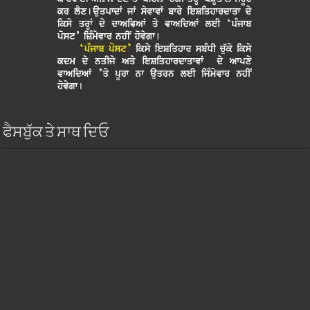
ਫੈਸਬੁੱਕ ਤੇ ਸਾਥ ਦਿਓ