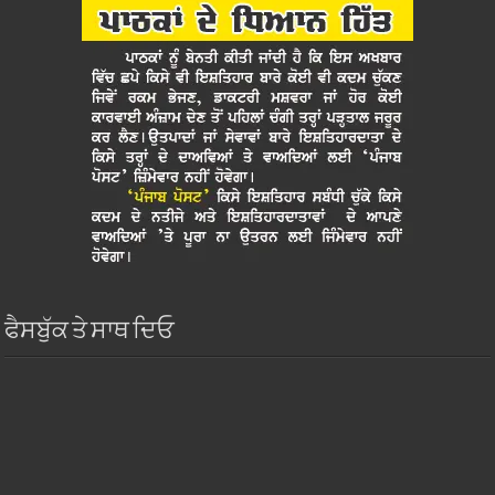
ਫੈਸਬੁੱਕ ਤੇ ਸਾਥ ਦਿਓ