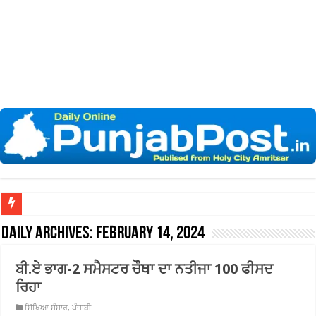
Daily Archives:
February 14, 2024
ਬੀ.ਏ ਭਾਗ-2 ਸਮੈਸਟਰ ਚੌਥਾ ਦਾ ਨਤੀਜਾ 100 ਫੀਸਦ
ਰਿਹਾ
ਸਿੱਖਿਆ ਸੰਸਾਰ
,
ਪੰਜਾਬੀ