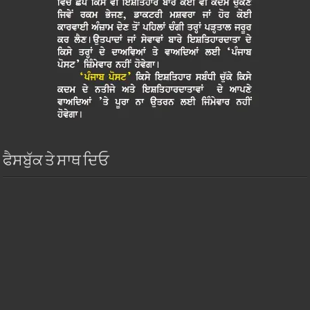
ਫੈਸਬੁੱਕ ਤੇ ਸਾਥ ਦਿਓ