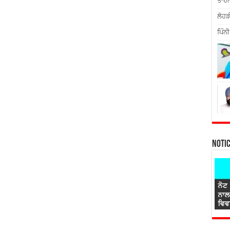
ਤਾਹਨ
ਲੋਹੜ
ਪਿੰਨੀ
Noti