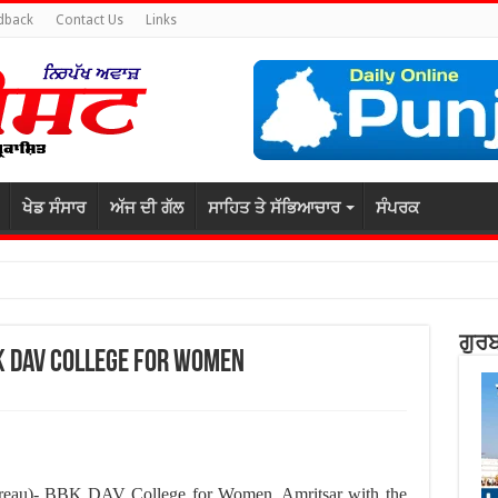
dback
Contact Us
Links
ਖੇਡ ਸੰਸਾਰ
ਅੱਜ ਦੀ ਗੱਲ
ਸਾਹਿਤ ਤੇ ਸੱਭਿਆਚਾਰ
ਸੰਪਰਕ
ਗੁਰਬ
K DAV College for Women
ureau)- BBK DAV College for Women, Amritsar with the