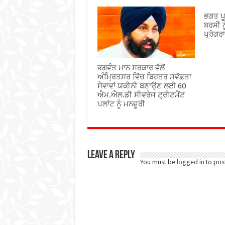
ਭਗਤ ਪੂ
ਬਰਸੀ ਨ
ਪ੍ਰੋਗਰ
ਭਗਵੰਤ ਮਾਨ ਸਰਕਾਰ ਵੱਲੋਂ
ਅੰਮ੍ਰਿਤਸਰ ਵਿੱਚ ਬਿਹਤਰ ਸਵੱਛਤਾ
ਸੇਵਾਵਾਂ ਯਕੀਨੀ ਬਣਾਉਣ ਲਈ 60
ਐਮ.ਐਲ.ਡੀ ਸੀਵਰੇਜ ਟ੍ਰੀਟਮੈਂਟ
ਪਲਾਂਟ ਨੂੰ ਮਨਜ਼ੂਰੀ
Leave a Reply
You must be
logged in
to pos