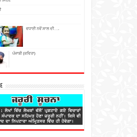
ੇ ਮਿਹਣੇ
ੀ
ਵਧਾਈ ਨਵੇਂ ਸਾਲ ਦੀ….
ਪੰਜਾਬੀ (ਕਵਿਤਾ)
ce