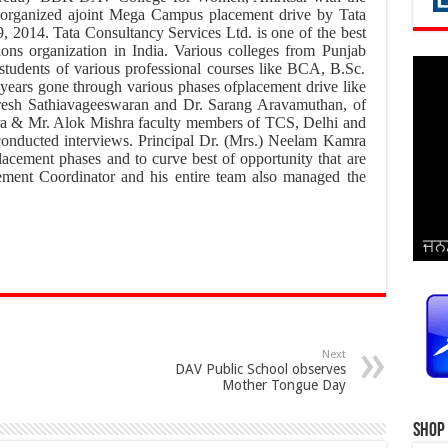
l organized ajoint Mega Campus placement drive by Tata
, 2014. Tata Consultancy Services Ltd. is one of the best
ions organization in India. Various colleges from Punjab
5 students of various professional courses like BCA, B.Sc.
 years gone through various phases ofplacement drive like
uresh Sathiavageeswaran and Dr. Sarang Aravamuthan, of
 & Mr. Alok Mishra faculty members of TCS, Delhi and
conducted interviews. Principal Dr. (Mrs.) Neelam Kamra
lacement phases and to curve best of opportunity that are
ement Coordinator and his entire team also managed the
ਜਨਮ
ਵਿਆ
ਜਨਮ
ਜਨਮ
ਜਨਮ
ਜਨਮ
ਪ੍ਰ
ਜਨਮ
ਜਨਮ
ਜਨਮ
ਜਨਮ
ਸਿੰ
Next
DAV Public School observes
Mother Tongue Day
Shop