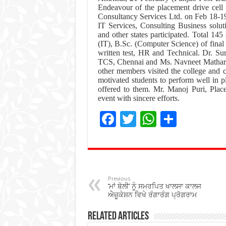
Endeavour of the placement drive cel
Consultancy Services Ltd. on Feb 18-19
IT Services, Consulting Business solut
and other states participated. Total 14
(IT), B.Sc. (Computer Science) of final
written test, HR and Technical. Dr. S
TCS, Chennai and Ms. Navneet Mathara
other members visited the college and 
motivated students to perform well in p
offered to them. Mr. Manoj Puri, Plac
event with sincere efforts.
F
T
W
S
ac
wi
h
h
e
tt
at
ar
b
er
sA
e
o
p
Previous
‘ਮਾਂ ਬੋਲੀ’ ਨੂੰ ਸਮਰਪਿਤ ਖਾਲਸਾ ਕਾਲਜ
o
p
ਐਜ਼ੂਕੇਸ਼ਨ ਵਿਖੇ ਰੰਗਾਰੰਗ ਪ੍ਰੋਗਰਾਮ
k
Related Articles