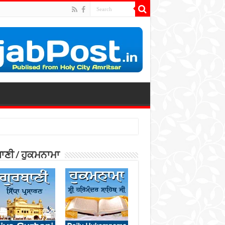
ਾਣੀ / ਹੁਕਮਨਾਮਾ