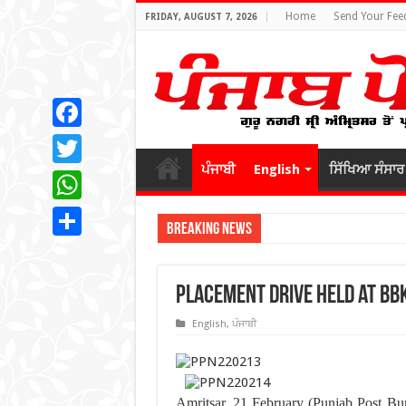
Home
Send Your Fee
FRIDAY, AUGUST 7, 2026
Facebook
ਪੰਜਾਬੀ
English
ਸਿੱਖਿਆ ਸੰਸਾਰ
Twitter
WhatsApp
Breaking News
Share
Placement Drive held at BB
English
,
ਪੰਜਾਬੀ
Amritsar, 21 February (Punjab Post B