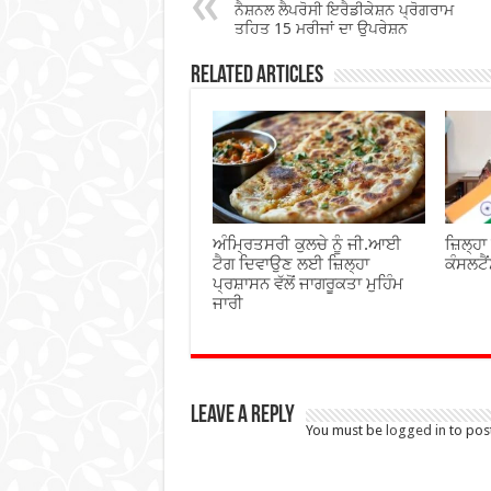
o
p
ਨੈਸ਼ਨਲ ਲੈਪਰੋਸੀ ਇਰੈਡੀਕੇਸ਼ਨ ਪ੍ਰੋਗਰਾਮ
o
p
ਤਹਿਤ 15 ਮਰੀਜਾਂ ਦਾ ਉਪਰੇਸ਼ਨ
k
Related Articles
ਅੰਮ੍ਰਿਤਸਰੀ ਕੁਲਚੇ ਨੂੰ ਜੀ.ਆਈ
ਜ਼ਿਲ੍ਹਾ
ਟੈਗ ਦਿਵਾਉਣ ਲਈ ਜ਼ਿਲ੍ਹਾ
ਕੰਸਲਟੈ
ਪ੍ਰਸ਼ਾਸਨ ਵੱਲੋਂ ਜਾਗਰੂਕਤਾ ਮੁਹਿੰਮ
ਜਾਰੀ
Leave a Reply
You must be
logged in
to pos