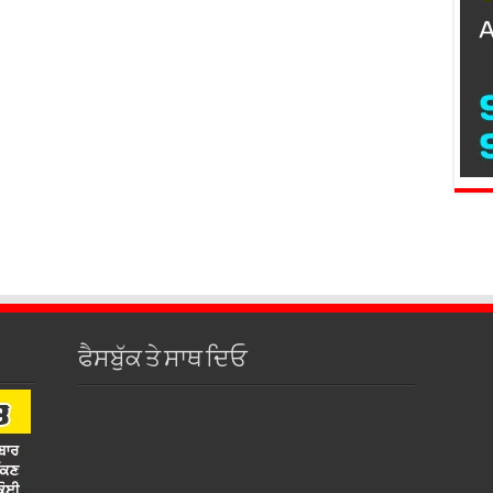
ਫੈਸਬੁੱਕ ਤੇ ਸਾਥ ਦਿਓ