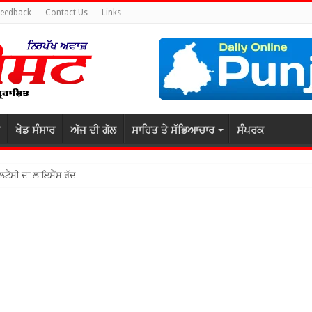
Feedback
Contact Us
Links
ਖੇਡ ਸੰਸਾਰ
ਅੱਜ ਦੀ ਗੱਲ
ਸਾਹਿਤ ਤੇ ਸੱਭਿਆਚਾਰ
ਸੰਪਰਕ
ਲਟੈਂਸੀ ਦਾ ਲਾਇਸੈਂਸ ਰੱਦ