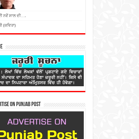
 ਨਵੇਂ ਸਾਲ ਦੀ….
ਬੀ (ਕਵਿਤਾ)
ce
tise on Punjab Post