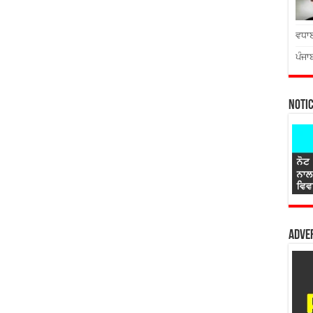
ਵਧਾਈ
ਪੰਜਾ
Noti
Adver