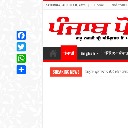
Home
Send Your 
SATURDAY, AUGUST 8, 2026
Facebook
ਪੰਜਾਬੀ
English
ਸਿੱਖਿਆ ਸੰਸਾਰ
Twitter
WhatsApp
Breaking News
ਜ਼ਿਲ੍ਹਾ ਪ੍ਰਸ਼ਾਸਨ ਵੱਲੋਂ ਵੀਜ਼ਾ ਕੰਸ
Share