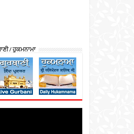
ਾਣੀ / ਹੁਕਮਨਾਮਾ